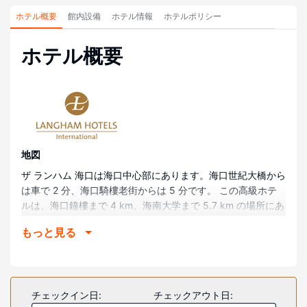
ホテル概要
館内設備
ホテル情報
ホテルポリシー
ホテル概要
地図
ザ ランハム 海口は海口中心部にあります。海口世紀大橋から
は車で 2 分、海口騎樓老街からは 5 分です。 この高級ホテ
ルは、海口鐘樓まで 4 km、海南大学まで 5.7 km の場所にあ
ります。
もっと見る
部屋
全部で 249 室ある冷房完備の客室には液晶テレビが備わって
おり、ゆったりおくつろぎいただけます。ベッドに、羽毛の
掛け布団、高級寝具が付いています。客室ではWiFi (無料)を
チェックイン日:
チェックアウト日:
ご利用いただけます。バスルームには、個別の浴槽とシャワ