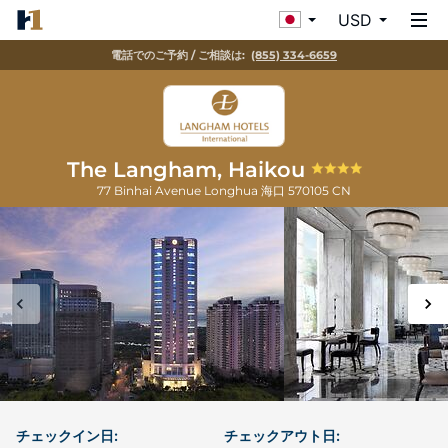
USD
電話でのご予約 / ご相談は:
(855) 334-6659
The Langham, Haikou
77 Binhai Avenue Longhua
海口
570105
CN
チェックイン日:
チェックアウト日: