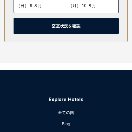
（日） 9 ８月
（月） 10 ８月
ー、バスアメニティ (無料)、ヘアドライヤーが備わっていま
す。
施設
空室状況を確認
ボディ トリートメント、フェイシャル トリートメントで癒し
のひと時をお過ごしください。レクリエーション設備とし
て、屋外プール、サウナ、24 時間営業のフィットネスセンタ
ーが備わっています。このアールデコ様式のホテルでは、そ
の他にもWiFi (無料)、コンシェルジュ サービス、ウェディン
グサービスをご利用いただけます。
レストラン
お食事には、このホテルにある 2 か所のレストランをご利用
ください。ルームサービス (営業時間限定)をご利用いただく
こともできます。コーヒーショップ / カフェで軽食もお楽し
Explore Hotels
みいただけます。バー / ラウンジでお好みのドリンクを召し
上がり、喉の渇きを癒してください。朝食ビュッフェを毎日
全ての国
7:00 ～ 10:30 までお召し上がりいただけます (有料)。
その他の施設
Blog
有線インターネットアクセス (無料)、ビジネスセンター、ロ