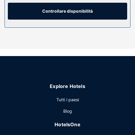
mentre la TV con canali in digitale è l'ideale per concedersi
un po' di svago. I comfort includono scrivanie e culle/letti
Controllare disponibilità
per bambini (gratuiti) su richiesta, mentre le pulizie sono
eseguite tutti i giorni.
Attrattive della proprietà
Avrai a disposizone utili servizi come il Wi-Fi gratuito e una
TV nelle aree comuni.
Ristorante
La colazione continentale viene servita gratuitamente tutti i
giorni dalle ore 06:00 alle ore 09:00.
Altre attrattive
Explore Hotels
Potrai usufruire di quotidiani gratuiti nella hall, una
reception aperta 24 ore su 24 e personale poliglotta. Il un
Tutti i paesi
parcheggio gratuito è disponibile in loco.
Blog
HotelsOne