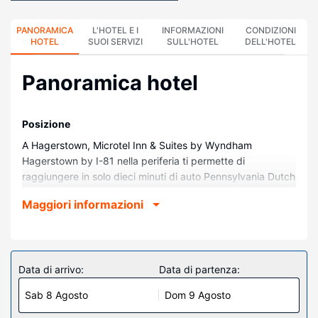
PANORAMICA
L'HOTEL E I
INFORMAZIONI
CONDIZIONI
HOTEL
SUOI SERVIZI
SULL'HOTEL
DELL'HOTEL
Panoramica hotel
Posizione
A Hagerstown, Microtel Inn & Suites by Wyndham
Hagerstown by I-81 nella periferia ti permette di
raggiungere in solo dieci minuti di auto Pennsylvania Dutch
Market e Maryland Theater. Questo hotel si trova a 7,6 km
Maggiori informazioni
da Washington County Museum of Fine Arts e 10,8 km da
Hagerstown Premium Outlets.
Camere
Nelle 53 camere con aria condizionata della struttura ti
Data di arrivo:
Data di partenza:
sentirai come a casa. Grazie ad un comodo letto con
Sab 8 Agosto
Dom 9 Agosto
materasso a doppio strato dormirai sonni tranquilli. Il Wi-Fi
gratuito ti consente di restare in contatto con il mondo,