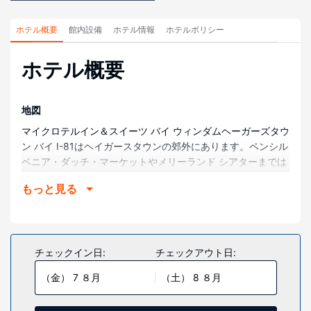
ホテル概要
館内設備
ホテル情報
ホテルポリシー
ホテル概要
地図
マイクロテルイン＆スイーツ バイ ウィンダムヘーガーズタウ
ン バイ I-81はヘイガースタウンの郊外にあります。ペンシル
ベニア・ダッチ・マーケットやメリーランド シアターまでは
車で 10 分です。 このホテルは、ワシントン郡美術館まで
もっと見る
7.6 km、ヘイガーズタウン プレミアム アウトレッツまで
10.8 km の場所に位置しています。
部屋
全部で 53 室ある冷房完備の客室で、ご滞在をお楽しみくだ
チェックイン日:
チェックアウト日:
さい。ピロートップのベッドが客室に備わっています。WiFi
（金） 7 ８月
（土） 8 ８月
(無料)をお使いいただけるほか、デジタルの番組をご覧いた
だけます。デスクをご利用いただけるほか、ハウスキーピン
グ サービスは、毎日行われ、ベビーベッド (無料)のリクエス