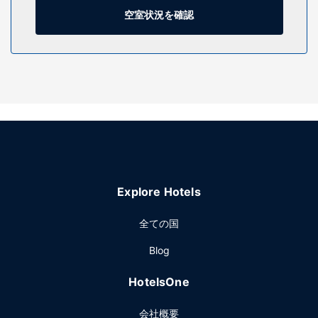
トも受け付けています。
空室状況を確認
施設
便利なWiFi (無料)、テレビ (共用エリア)などをご利用いただ
けます。
レストラン
無料のコンチネンタル ブレックファストを毎日、6:00 ～
9:00 までお召し上がりいただけます。
その他の施設
ロビーでの新聞サービス (無料)、24 時間対応フロントデス
ク、多言語サービスをお使いいただけます。敷地内にはセル
Explore Hotels
フパーキング (無料) が備わっています。
全ての国
Blog
HotelsOne
会社概要