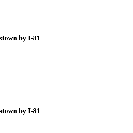
town by I-81
town by I-81