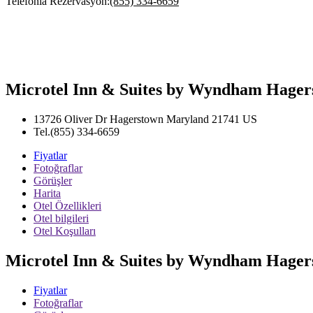
Telefonla Rezervasyon:
(855) 334-6659
Microtel Inn & Suites by Wyndham Hagers
13726 Oliver Dr
Hagerstown
Maryland
21741
US
Tel.
(855) 334-6659
Fiyatlar
Fotoğraflar
Görüşler
Harita
Otel Özellikleri
Otel bilgileri
Otel Koşulları
Microtel Inn & Suites by Wyndham Hagers
Fiyatlar
Fotoğraflar