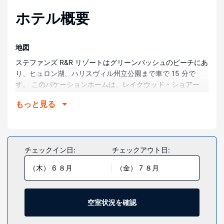
ホテル概要
地図
ステファンズ R&R リゾートはグリーンバッシュのビーチにあ
り、ヒュロン湖、ハリスヴィル州立公園まで車で 15 分で
す。 このバケーションホームは、レイクウッド・ショアー
ズ・リゾート - ザ・ゲイルズ・ゴルフコースまで 11.3 km、
もっと見る
レイクウッド・ショアーズ・リゾート - セラデラ・ゴルフコ
ースまで 11.3 km の場所にあります。
部屋
それぞれ異なる装飾のが施された、全部で 24 室ある客室に
チェックイン日:
チェックアウト日:
は、冷蔵庫、薄型テレビなどが備わっており、ゆっくりおく
（木） 6 ８月
（金） 7 ８月
つろぎいただけます。WiFi (無料)をお使いいただけるほか、
ケーブルの番組をご覧いただけます。バスルームには、シャ
ワー、ヘアドライヤーがあります。電話の他に、デスクや電
子レンジもご利用いただけます。
空室状況を確認
施設