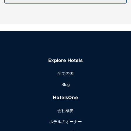
便利なWiFi (無料)、ピクニックエリア、バーベキューグリル
などをご利用いただけます。
その他の施設
フロント受付時間が定められています。敷地内にはセルフパ
ーキング (無料) が備わっています。
Explore Hotels
全ての国
Blog
HotelsOne
会社概要
ホテルのオーナー