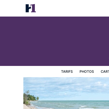
Stephan's R&R Resort
Tarifs
Photos
Carte
Équipements de l'hôtel
Inf
TARIFS
PHOTOS
CAR