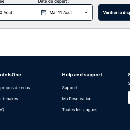
ée :
Date de départ :
i caractérisent l'hébergement, notamment l'accès Wi-Fi à Internet g
0 Août
Mar 11 Août
Vérifier la dis
king gratuit est disponible dans l'enceinte de l'hébergement.
otelsOne
Help and support
S
 propos de nous
Support
artenaires
Ma Réservation
AQ
Toutes les langues