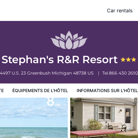
Car rentals
ormations sur l'hôtel
Conditions de l'hôtel
Stephan's R&R Resort
4497 U.S. 23
Greenbush
Michigan
48738
US
Tel.
866 430 269
TE
ÉQUIPEMENTS DE L'HÔTEL
INFORMATIONS SUR L'HÔTEL