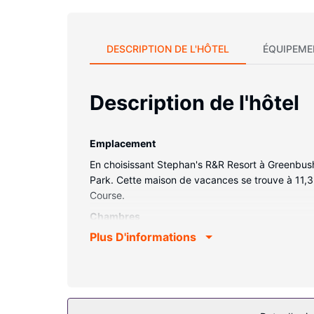
DESCRIPTION DE L'HÔTEL
ÉQUIPEME
Description de l'hôtel
Emplacement
En choisissant Stephan's R&R Resort à Greenbush,
Park. Cette maison de vacances se trouve à 11,3
Course.
Chambres
Plus D'informations
Avec une décoration personnalisée, les 24 chambr
L'accès Wi-Fi à Internet gratuit vous permet de 
bain comprennent une douche et un sèche-cheveu
micro-ondes.
Les services sur place