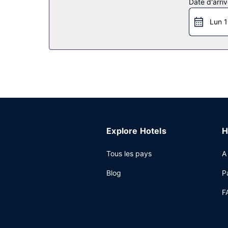
Date d'arriv
Profitez des nombreux équipements et services qu
barbecues.
Lun 1
Autres services
La réception n'est pas ouverte en continu. Un par
Explore Hotels
H
Tous les pays
A
Blog
P
F