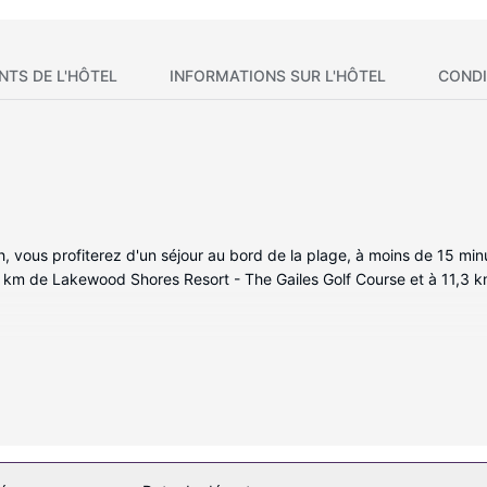
NTS DE L'HÔTEL
INFORMATIONS SUR L'HÔTEL
CONDI
 vous profiterez d'un séjour au bord de la plage, à moins de 15 minu
 km de Lakewood Shores Resort - The Gailes Golf Course et à 11,3 
es de l'hébergement vous invitent à la détente et comprennent un réf
rester en contact avec le reste du monde et votre divertissement est 
x. Les équipements et services offerts par l'hébergement comprenn