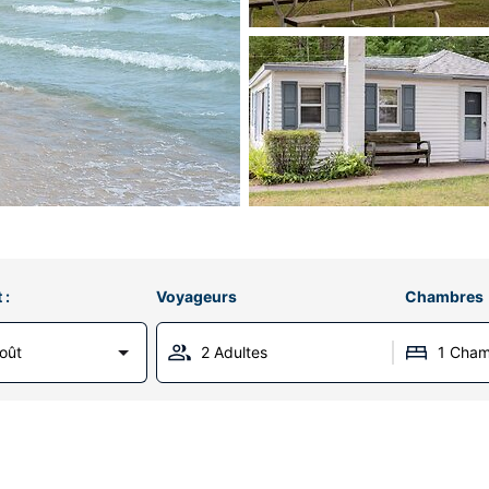
 :
Voyageurs
Chambres
oût
2 Adultes
1 Cha