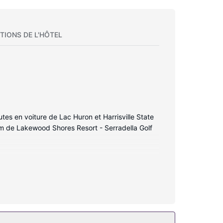
TIONS DE L'HÔTEL
tes en voiture de Lac Huron et Harrisville State
km de Lakewood Shores Resort - Serradella Golf
rigérateur et une télévision à écran plat.
assuré par des chaînes par câble. Les salles de
ent un téléphone, mais aussi un bureau et un