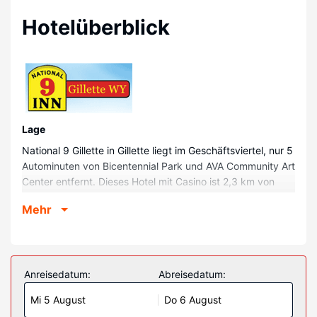
Hotelüberblick
Lage
National 9 Gillette in Gillette liegt im Geschäftsviertel, nur 5
Autominuten von Bicentennial Park und AVA Community Art
Center entfernt. Dieses Hotel mit Casino ist 2,3 km von
Rockpile Museum und 2,3 km von Campbell County
Mehr
Convention & Visitors Bureau entfernt.
Zimmer
Fühl dich in einem der 80 klimatisierten Zimmer mit
Kühlschrank und Mikrowelle wie zu Hause. Ein WLAN-
Anreisedatum:
Abreisedatum:
Internetzugang (kostenlos) ist ebenso verfügbar wie
Mi 5 August
Do 6 August
Kabelempfang. Es sind eigene Badezimmer mit