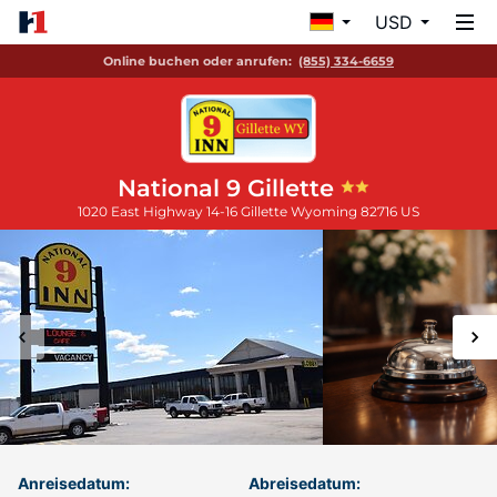
USD
Online buchen oder anrufen:
(855) 334-6659
National 9 Gillette
1020 East Highway 14-16
Gillette
Wyoming
82716
US
Anreisedatum:
Abreisedatum: