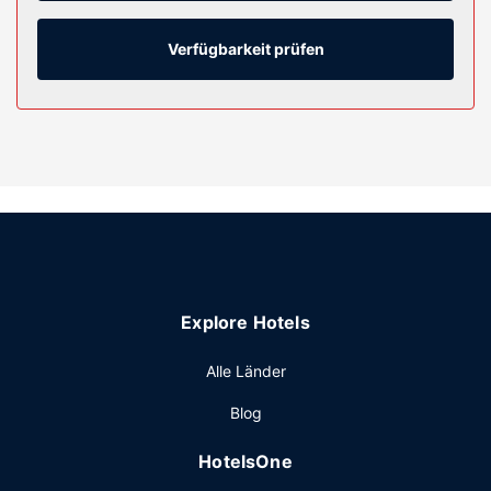
Duschwannen vorhanden, die Komfortbadewannen und
kostenlose Toilettenartikel bieten. Zur Austattung gehören
Telefone, mit denen du kostenlose Ortsgespräche führen
Verfügbarkeit prüfen
kannst. Die Zimmer werden täglich gereinigt.
Ausstattung der Anlage
Versuche im Casino dein Glück oder profitiere von
Einrichtungen wie: Nachtclub und Außenpool. Dieses Hotel
bietet auch kostenloses WLAN, ein Spielzimmer/Arcade-
Spiele und ein Bankettsaal.
Restaurant
Gönn dir einen Happen zu essen im Lariat Cafe, einem ein
Restaurant, das eine Bar/Lounge bietet, oder bleib
Explore Hotels
bequem auf deinem Zimmer und nutz den Zimmerservice
(bitte Zeiten beachten).
Alle Länder
Sonstige Einrichtungen
Blog
Zum Angebot gehören ein Businesscenter, ein Express-
Check-out und ein Textilreinigungsservice. Vor Ort gibt es
HotelsOne
Folgendes: Parken ohne Service (kostenlos).