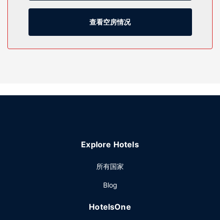
物业设施
您可到娱乐场试试运气，或者享受夜总会和室外游泳池等其他
查看空房情况
度假设施。此酒店还提供免费 WiFi、游乐厅/游戏室和宴会厅。
餐厅
您可以去Lariat Cafe餐厅吃点便餐，也可在这里的酒吧/酒廊小
酌一杯轻松一下。还可以选择待在房间里，享受部分时段客房
送餐服务。
其他设施
特色服务/设施包括商务中心、快速退房和干洗/洗衣服务。酒
店提供免费自助停车。
Explore Hotels
所有国家
Blog
HotelsOne