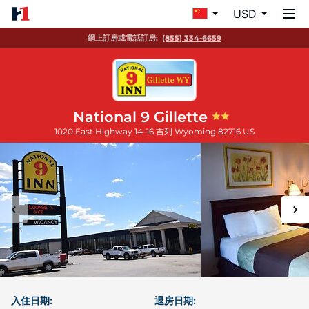
USD
網上訂房或電話訂房:
(855) 334-6659
National 9 Gillette
1020 East Highway 14-16
吉列
Wyoming
82716
US
入住日期:
退房日期: