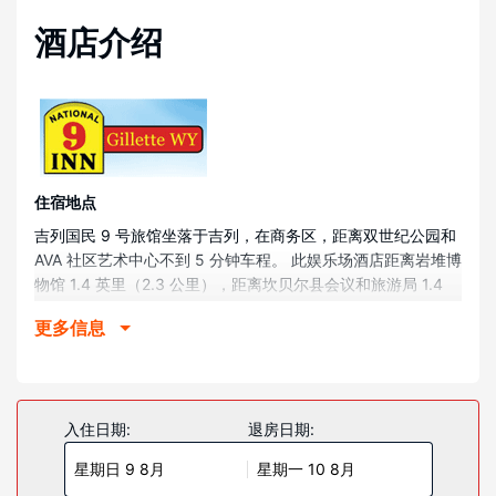
酒店介绍
住宿地点
吉列国民 9 号旅馆坐落于吉列，在商务区，距离双世纪公园和
AVA 社区艺术中心不到 5 分钟车程。 此娱乐场酒店距离岩堆博
物馆 1.4 英里（2.3 公里），距离坎贝尔县会议和旅游局 1.4
英里（2.3 公里）。
更多信息
客房
有 80 间空调客房提供冰箱和微波炉；您定能在旅途中找到家
的舒适。提供免费无线网络，方便您与朋友保持联系；有线频
道可满足您的娱乐需求。配备淋浴/盆浴组合的私人浴室提供浸
入住日期:
退房日期:
泡浴缸和免费洗浴用品。便利设施包括带有免费市内通话的电
星期日 9 8月
星期一 10 8月
话；而且每天提供客房服务。