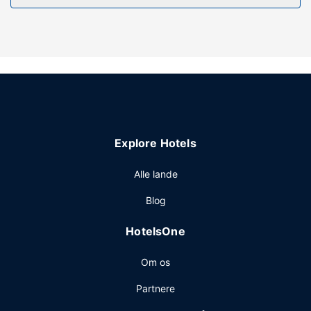
internetadgang og automat. Gæsterne kan få et lift til
nærliggende destinationer med transportservicen
(tillægsgebyr).
Andre faciliteter
Gæsterne har blandt andet adgang til en døgnåben
reception, vaskeri og automat. Gratis selvstændig
parkering er til rådighed på stedet.
Explore Hotels
Alle lande
Blog
HotelsOne
Om os
Partnere