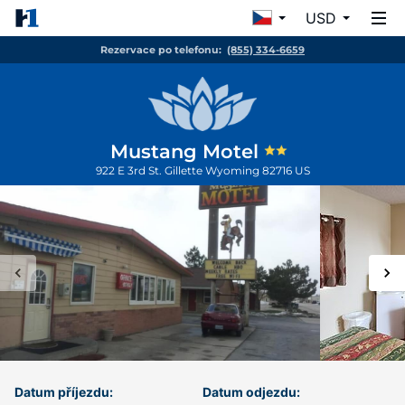
USD
Rezervace po telefonu:
(855) 334-6659
Mustang Motel
922 E 3rd St.
Gillette
Wyoming
82716
US
Datum příjezdu:
Datum odjezdu: