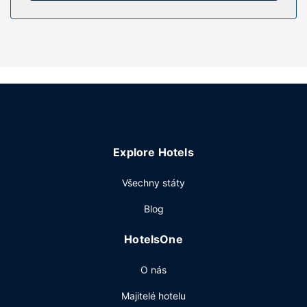
Vybavení nemovitosti
K nabídce hotelu patří bezdrátový internet zdarma a
prodejní automat. Chystáte-li se na výlet do okolí, můžete
se za poplatek svézt kyvadlovou dopravou.
Další vybavení
Hostům jsou k dispozici recepce s nepřetržitým provozem,
prádelna a prodejní automat. Přímo v areálu je hostům k
dispozici samostatné parkování zdarma.
Explore Hotels
Všechny státy
Blog
HotelsOne
O nás
Majitelé hotelu