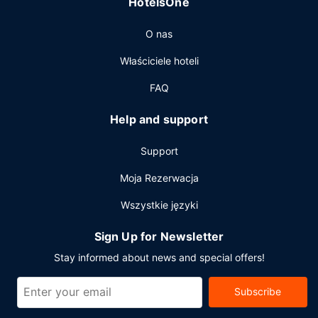
HotelsOne
recepcja całodobowa oraz pralnia. Udogodnienia na
miejscu to bezpłatne parkowanie samodzielne.
O nas
Właściciele hoteli
FAQ
Help and support
Support
Moja Rezerwacja
Wszystkie języki
Sign Up for Newsletter
Stay informed about news and special offers!
Subscribe