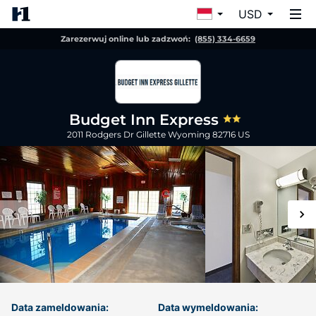
USD
Zarezerwuj online lub zadzwoń:
(855) 334-6659
Budget Inn Express
2011 Rodgers Dr
Gillette
Wyoming
82716
US
Data zameldowania:
Data wymeldowania: