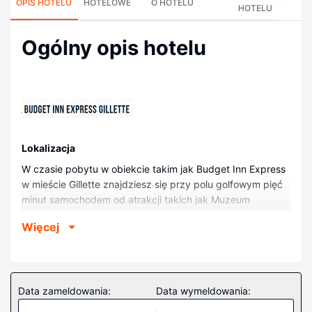
OPIS HOTELU
HOTELOWE
O HOTELU
HOTELU
Ogólny opis hotelu
Lokalizacja
W czasie pobytu w obiekcie takim jak Budget Inn Express
w mieście Gillette znajdziesz się przy polu golfowym pięć
minut samochodem od atrakcji takich jak Muzeum
Rockpile i Społeczne Centrum Sztuki AVA. Hotel (z polem
Więcej
golfowym) znajduje się 2,1 km od atrakcji takiej jak Park
rozrywki Parque Bicentenario i 3,8 km od miejsca takiego
jak Klub golfowy Bell Nob.
Pokoje
Data zameldowania:
Data wymeldowania:
Poczuj się jak w domu w 48 pokojach, których