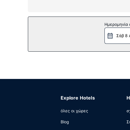
καφέ/τσάι, καθώς επίσης τηλέφωνα με δωρεάν
Παροχές καταλύματος
Μην παραλείψετε να δοκιμάσετε τις ψυχαγωγικ
Ημερομηνία c
θα βρείτε επίσης δωρεάν ασύρματο ίντερνετ, τ
Σάβ 8 
Εστιατόριο
Γνωρίστε άλλους επισκέπτες στη δωρεάν δεξίω
π.μ..
Άλλες παροχές
Στις σημαντικές παροχές περιλαμβάνονται γρή
στάθμευση χωρίς παρκαδόρο.
Explore Hotels
H
όλες οι χώρες
σ
Blog
Σ