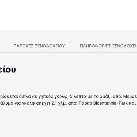
ΠΑΡΟΧΕΣ ΞΕΝΟΔΟΧΕΙΟΥ
ΠΛΗΡΟΦΟΡΊΕΣ ΞΕΝΟΔΟΧΕ
είου
 βρίσκεται δίπλα σε γήπεδο γκολφ, 5 λεπτά με το αμάξι από: Μουσ
άλυμα για γκολφ απέχει 2,1 χλμ. από: Πάρκο Bicentennial Park και
ωμάτια, όπου υπάρχουν ψυγείο και φούρνοι μικροκυμάτων. Για τη
ρείτε να είστε online με δωρεάν ασύρματη πρόσβαση στο ίντερνετ
ντα προσωπικής περιποίησης και πιστολάκια μαλλιών. Οι παροχέ