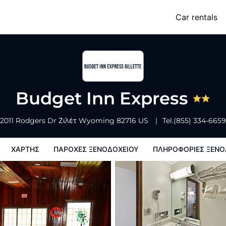
Car rentals
ης
Παροχες ξενοδοχειου
Πληροφορίες ξενοδοχείου
Πολιτικη
Budget Inn Express
2011 Rodgers Dr
Ζιλέτ
Wyoming
82716
US
Tel.
(855) 334-6659
ΧΆΡΤΗΣ
ΠΑΡΟΧΕΣ ΞΕΝΟΔΟΧΕΙΟΥ
ΠΛΗΡΟΦΟΡΊΕΣ ΞΕΝΟ