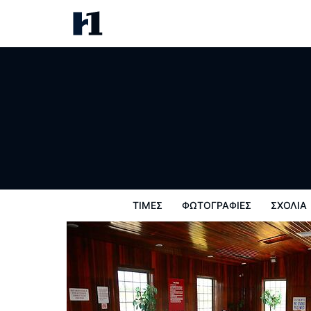
Budget Inn Express
Τιμές
Φωτογραφίες
σχόλια
Χάρτ
ΤΙΜΈΣ
ΦΩΤΟΓΡΑΦΊΕΣ
ΣΧΌΛΙΑ