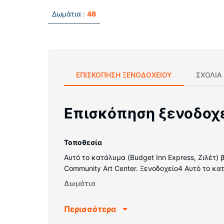
Δωμάτια :
48
ΕΠΙΣΚΌΠΗΣΗ ΞΕΝΟΔΟΧΕΊΟΥ
ΣΧΌΛΙΑ
Επισκόπηση ξενοδοχ
Τοποθεσία
Αυτό το κατάλυμα (Budget Inn Express, Ζιλέτ)
Community Art Center. Ξενοδοχείο4 Αυτό το κατ
Δωμάτια
Νιώστε σαν στο σπίτι σας σε ένα από τα 48 δ
Περισσότερα
επίπεδη οθόνη με καλωδιακά κανάλια, ενώ μπο
ντουζιέρας-μπανιέρας διαθέτουν δωρεάν προϊό