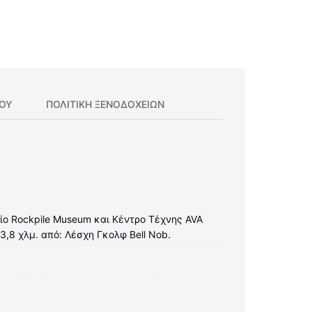
ΊΟΥ
ΠΟΛΙΤΙΚΗ ΞΕΝΟΔΟΧΕΊΩΝ
είο Rockpile Museum και Κέντρο Τέχνης AVA
 3,8 χλμ. από: Λέσχη Γκολφ Bell Nob.
 διασκέδασή σας προσφέρονται τηλεοράσεις με
. Τα ιδιωτικά μπάνια με συνδυασμό
ς περιλαμβάνουν γραφεία και βραστήρες για