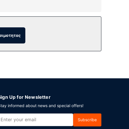
ι μπανιέρα υδρομασάζ. Σε αυτό το ξενοδοχείο
σιμοτητας
υρωπαϊκό) καθημερινά μεταξύ 6:00 π.μ. - 9:00
ηρίων. Στους χώρους μας θα βρείτε δωρεάν
Sign Up for Newsletter
tay informed about news and special offers!
Subscribe