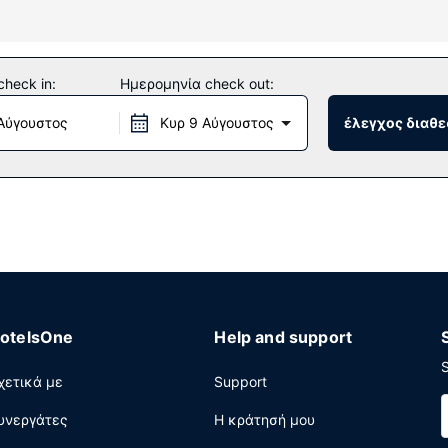
 τοπικές κλήσεις.
ές δραστηριότητες που προσφέρονται, όπως εσωτερική πισίνα κα
heck in:
Ημερομηνία check out:
ηλεόραση σε κοινόχρηστο χώρο και χώρο για πικνίκ.
Αύγουστος
Κυρ 9 Αύγουστος
έλεγχος διαθε
ση που λαμβάνει χώρα καθημερινά. Σερβίρεται δωρεάν πρωινό (ε
γορο check-out, ρεσεψιόν όλο το 24ωρο και εγκαταστάσεις πλυντ
otelsOne
Help and support
S
χετικά με
Support
υνεργάτες
Η κράτησή μου