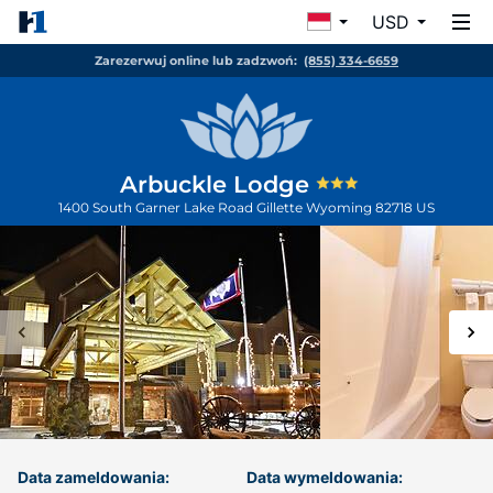
USD
Zarezerwuj online lub zadzwoń:
(855) 334-6659
Arbuckle Lodge
1400 South Garner Lake Road
Gillette
Wyoming
82718
US
Data zameldowania:
Data wymeldowania: