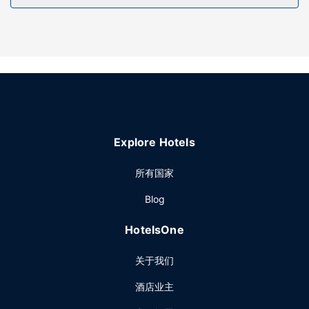
您可以到服务阿巴克尔旅馆住客的小吃吧/熟食店随便找点吃
的。每日 06:00 至 10:00 提供免费的自助早餐。
其他设施
特色服务/设施包括免费高速有线上网、24 小时商务中心和干
洗/洗衣服务。计划在吉列举办活动？这家酒店拥有 51 平方米
（549 平方英尺）的空间，包括会议场地和会议室。酒店提供
免费自助停车。
Explore Hotels
所有国家
Blog
HotelsOne
关于我们
酒店业主