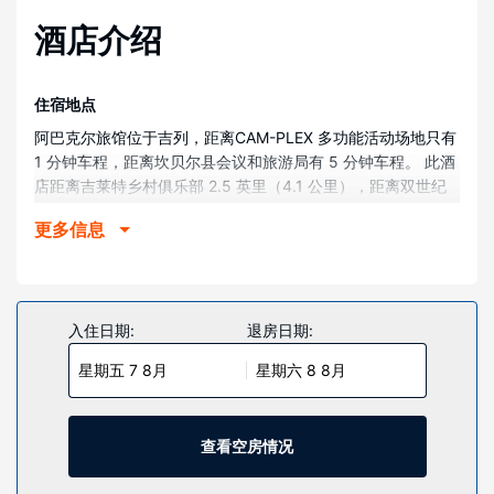
酒店介绍
住宿地点
阿巴克尔旅馆位于吉列，距离CAM-PLEX 多功能活动场地只有
1 分钟车程，距离坎贝尔县会议和旅游局有 5 分钟车程。 此酒
店距离吉莱特乡村俱乐部 2.5 英里（4.1 公里），距离双世纪
公园 3.4 英里（5.5 公里）。
更多信息
客房
有 84 间客房提供微波炉和平板电视；您定能在旅途中找到家
的舒适。您的加厚层卧床备有高档床上用品。提供免费有线和
无线上网，方便您与朋友保持联系；另提供有线频道，可满足
入住日期:
退房日期:
您的娱乐需求。浴室提供淋浴/盆浴组合和吹风机。
星期五 7 8月
星期六 8 8月
物业设施
您可享受室内游泳池、热水浴缸和24 小时健身中心等丰富度假
设施。此酒店的其他特色包括免费 WiFi、大堂壁炉和野餐区。
查看空房情况
餐厅