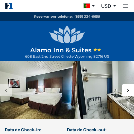
USD
Reservar por telefone:
(855) 334-6659
Alamo Inn & Suites
608 East 2nd Street
Gillette
Wyoming
82716
US
Data de Check-in:
Data de Check-out: