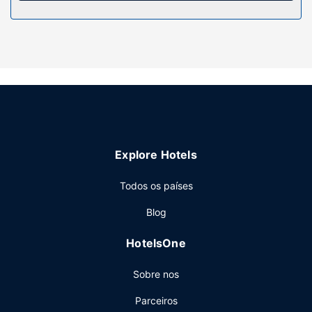
Serviço do hotel
Não perca as várias atividades recreativas e de
entretimento ao seu dispor, incluindo uma piscina exterior
sazonal. O espaço oferece ainda Wi-fi grátis e um televisor
no espaço comum. O espaço inclui também
churrasqueiras e uma máquina de venda automática.
Restaurante
Comece as suas manhãs da melhor forma com um
Explore Hotels
pequeno-almoço continental grátis, servido diariamente
entre as 6:00 e as 9:00.
Todos os países
Outros serviços
Blog
As principais comodidades incluem registo de saída
rápido, jornais grátis no lobby e assistência multilingue. Há
HotelsOne
estacionamento grátis no local.
Sobre nos
Parceiros