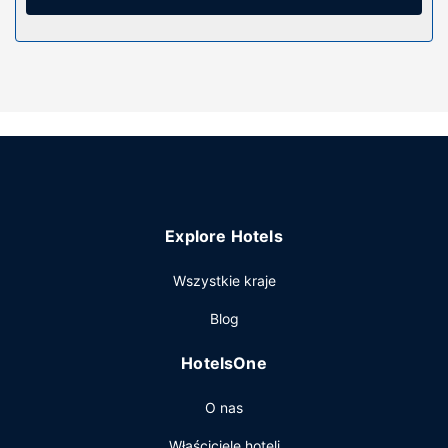
rozrywkę. Wyposażenie łazienki: wanna połączona z
prysznicem i suszarki do włosów.
Udogodnienia w obiekcie
Udogodnienia rekreacyjne to sezonowy basen odkryty.
Dostępne są również takie udogodnienia, jak bezpłatny
bezprzewodowy dostęp do internetu i telewizor w holu.
Ten motel oferuje również udogodnienia takie jak grill i
automat.
Restauracja
Explore Hotels
Hotel oferuje bezpłatne śniadanie kontynentalne
codziennie od 6 do 9.
Wszystkie kraje
Pozostałe udogodnienia
Blog
Udogodnienia biznesowe to ekspresowe wymeldowanie,
bezpłatne czasopisma w holu oraz personel
HotelsOne
wielojęzyczny. Udogodnienia na miejscu to bezpłatne
parkowanie samodzielne.
O nas
Właściciele hoteli