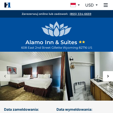
USD
Zarezerwuj online lub zadzwoń:
(855) 334-6659
Alamo Inn & Suites
608 East 2nd Street
Gillette
Wyoming
82716
US
Data zameldowania:
Data wymeldowania: