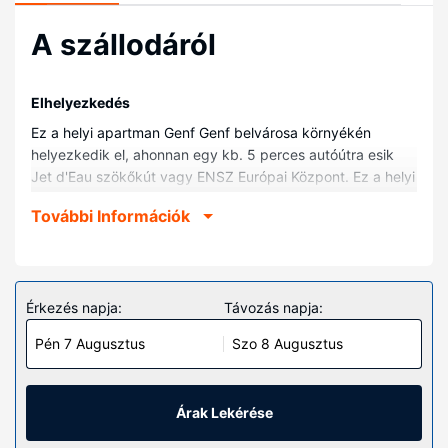
A szállodáról
Elhelyezkedés
Ez a helyi apartman Genf Genf belvárosa környékén
helyezkedik el, ahonnan egy kb. 5 perces autóútra esik
Jet d'Eau szökőkút vagy ENSZ Európai Központ. Ez a helyi
apartman kb. 8 km-re található CERN (Európai Nukleáris
További Információk
Kutatási Szervezet), ill. 0,4 km-re Brunswick-emlékmű
helyszíneitől.
Szobák
Helyezze magát kényelembe a(z) apartman vendégeként.
Érkezés napja:
Távozás napja:
Egyéb felszereltség
Pén 7 Augusztus
Szo 8 Augusztus
Az autóval érkező vendégek számára ingyenes egyéni
parkolás biztosított a helyszínen.
Árak Lekérése