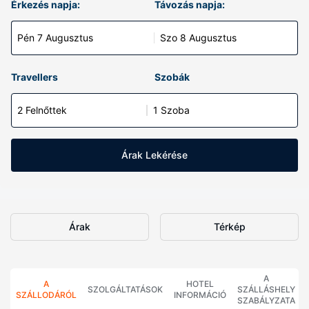
Érkezés napja:
Távozás napja:
Pén 7 Augusztus
Szo 8 Augusztus
Travellers
Szobák
2 Felnőttek
1 Szoba
Árak Lekérése
Árak
Térkép
A
A
HOTEL
SZOLGÁLTATÁSOK
SZÁLLÁSHELY
SZÁLLODÁRÓL
INFORMÁCIÓ
SZABÁLYZATA