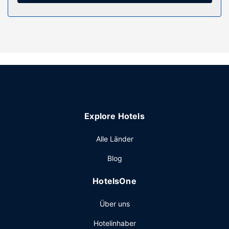
Ausstattung der Anlage
Verpasse folgende Freizeitmöglichkeiten nicht: Innenpool
und Fitnessmöglichkeiten. Dieses Hotel bietet auch
kostenloses WLAN, ein Concierge-Service und ein
Hochzeitsservice.
Restaurant
Iss einen Happen im Porter Kitchen + Bar, einem ein
Restaurant, das eine Bar/Lounge und Blick auf den Garten
Explore Hotels
bietet. Ein inbegriffenes kontinentales Frühstück wird
täglich von 07:00 Uhr bis 10:00 Uhr angeboten.
Alle Länder
Sonstige Einrichtungen
Blog
Zum Angebot gehören ein PC-Arbeitsplatz, eine rund um
die Uhr besetzte Rezeption und eine
HotelsOne
Gepäckaufbewahrung. Wenn du eine Veranstaltung in
Freeport planst, ist dieses Hotel eine gute Wahl, denn zu
Über uns
den 5941 Quadratfuß (552 Quadratmeter) großen
Veranstaltungsräumlichkeiten zählen ein Konferenzzentrum
Hotelinhaber
und 6 Tagungsräume. Vor Ort gibt es Folgendes: Parken