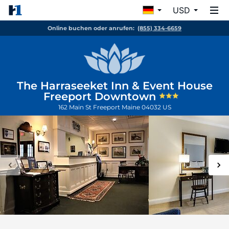
USD
Online buchen oder anrufen:
(855) 334-6659
The Harraseeket Inn & Event House
Freeport Downtown
162 Main St
Freeport
Maine
04032
US