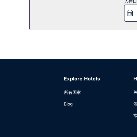
入住日
您可以去Porter Kitchen + Bar餐厅大快
其他设施
特色服务/设施包括电脑站点、24 小时前台服务和行
店提供免费自助停车。
Explore Hotels
H
所有国家
Blog