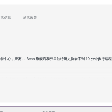
酒店信息
酒店政策
，距离LL Bean 旗舰店和弗里波特历史协会不到 10 分钟步行路程。 
晶电视；您定能在旅途中找到家的舒适。您的加厚层卧床备有埃及棉床单。提
浴用品和吹风机。
店还提供免费 WiFi、礼宾服务和婚庆服务。