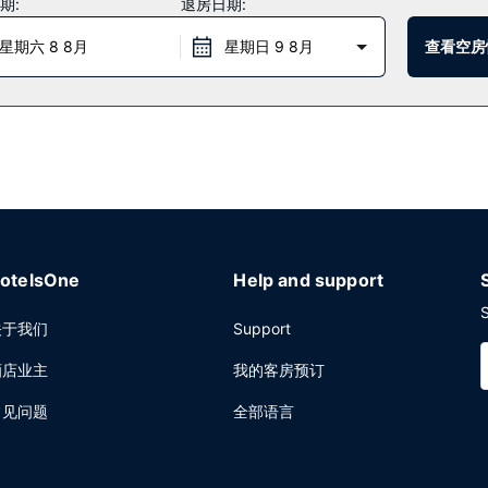
期:
退房日期:
朵颐，或者在这里的酒吧/酒廊小酌一杯轻松一下；从这里还可欣赏到花园景色。每日 0
星期六 8 8月
星期日 9 8月
查看空房
李寄存。计划在弗里波特举办活动？这家酒店拥有 552 平方米（5941
otelsOne
Help and support
S
关于我们
Support
酒店业主
我的客房预订
常见问题
全部语言