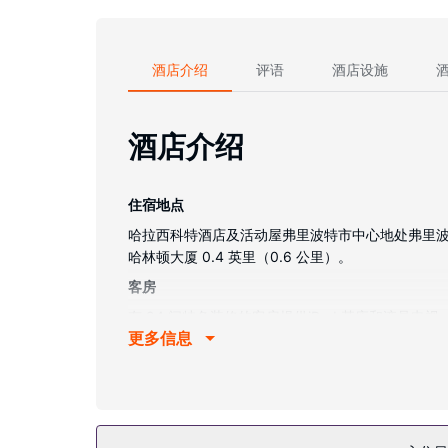
酒店介绍
评语
酒店设施
酒店介绍
住宿地点
哈拉西科特酒店及活动屋弗里波特市中心地处弗里波特中心
哈林顿大厦 0.4 英里（0.6 公里）。
客房
有 94 间特色装修的客房提供iPod 基座和液
更多信息
满足您的娱乐需求。浴室提供浴缸或淋浴、免费洗
物业设施
不要错过室内游泳池和健身中心等众多度假设施。此酒
餐厅