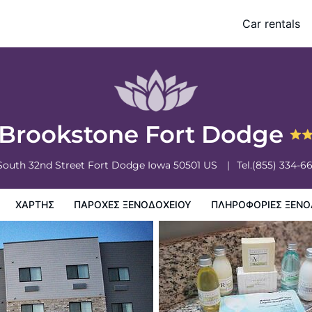
Car rentals
ξενοδοχειου
Πληροφορίες ξενοδοχείου
Πολιτικη ξενοδοχείων
Brookstone Fort Dodge
South 32nd Street
Fort Dodge
Iowa
50501
US
Tel.
(855) 334-6
ΧΆΡΤΗΣ
ΠΑΡΟΧΕΣ ΞΕΝΟΔΟΧΕΙΟΥ
ΠΛΗΡΟΦΟΡΊΕΣ ΞΕΝΟ