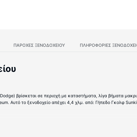
ΠΑΡΟΧΕΣ ΞΕΝΟΔΟΧΕΙΟΥ
ΠΛΗΡΟΦΟΡΊΕΣ ΞΕΝΟΔΟΧΕ
είου
t Dodge) βρίσκεται σε περιοχή με καταστήματα, λίγα βήματα μακρι
eum. Αυτό το ξενοδοχείο απέχει 4,4 χλμ. από: Γήπεδο Γκολφ Sunki
ιματιζόμενα δωμάτιά μας, τα οποία διαθέτουν ιδιωτικές πισίνες 
ίντερνετ. Οι παροχές περιλαμβάνουν γραφεία και ψυγεία, καθώς 