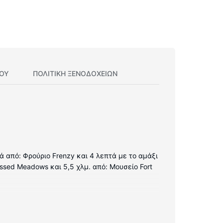
ΊΟΥ
ΠΟΛΙΤΙΚΗ ΞΕΝΟΔΟΧΕΊΩΝ
ά από: Φρούριο Frenzy και 4 λεπτά με το αμάξι
ssed Meadows και 5,5 χλμ. από: Μουσείο Fort
και τηλεοράσεις με επίπεδη οθόνη. Προσφέρεται
επίσης τηλέφωνα με δωρεάν τοπικές κλήσεις.