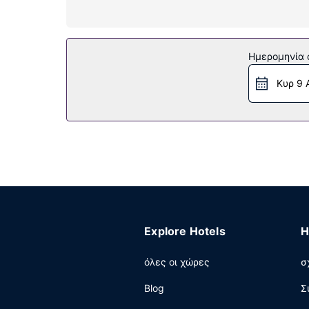
Παροχές καταλύματος
Μην παραλείψετε να δοκιμάσετε τις ψυχαγωγικ
το ξενοδοχείο περιλαμβάνουν δωρεάν ασύρματο
Ημερομηνία c
δωρεάν λεωφορειάκι που καλύπτει αποστάσεις 
Κυρ 9 
Εστιατόριο
Χαλαρώστε στο τέλος της μέρας με ένα ποτό στ
σαββατοκύριακα μεταξύ 6:00 π.μ. - 10:00 π.μ..
Άλλες παροχές
Στις σημαντικές παροχές περιλαμβάνονται επιχ
λεωφορειάκι για μεταφορά από και προς το αερ
Explore Hotels
H
όλες οι χώρες
σ
Blog
Σ