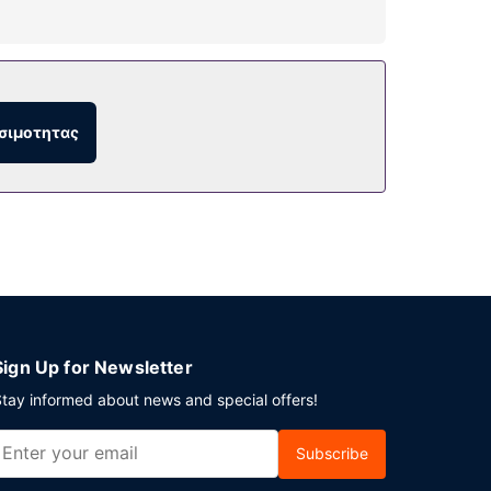
 γυμναστήριο. Οι επιπλέον παροχές σε αυτό
 επισκέπτες μπορούν να τριγυρίσουν με το
σιμοτητας
ινές μεταξύ 6:00 π.μ. - 9:00 π.μ. και τα
ck-out και ρεσεψιόν όλο το 24ωρο. Το
Sign Up for Newsletter
tay informed about news and special offers!
Subscribe