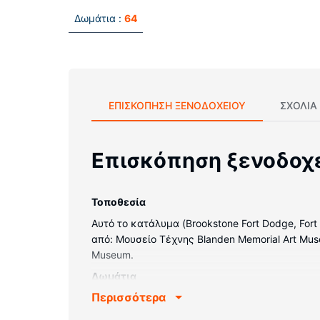
Δωμάτια :
64
ΕΠΙΣΚΌΠΗΣΗ ΞΕΝΟΔΟΧΕΊΟΥ
ΣΧΌΛΙΑ
Επισκόπηση ξενοδοχ
Τοποθεσία
Αυτό το κατάλυμα (Brookstone Fort Dodge, For
από: Μουσείο Τέχνης Blanden Memorial Art Mus
Museum.
Δωμάτια
Περισσότερα
Νιώστε σαν στο σπίτι σας σε ένα από τα 64 κλ
δωρεάν ενσύρματη κι ασύρματη πρόσβαση στο 