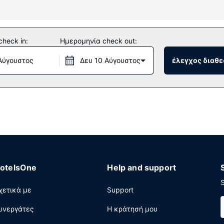
ές δραστηριότητες που προσφέρονται, όπως εσωτερική πισίνα και
 ίντερνετ, τζάκι στο λόμπι και μηχάνημα αυτόματης πώλησης. Οι
heck in:
Ημερομηνία check out:
5 μίλια.
Αύγουστος
Δευ 10 Αύγουστος
έλεγχος διαθε
ο μπαρ/lounge. Σερβίρεται δωρεάν πρωινό (σε πακέτο) τις καθημερ
ειρηματικό κέντρο που λειτουργεί 24 ώρες το 24ωρο, γρήγορο che
οδρόμιο είναι δωρεάν (διαθέσιμο 24 ώρες το 24ωρο).
otelsOne
Help and support
S
χετικά με
Support
υνεργάτες
Η κράτησή μου