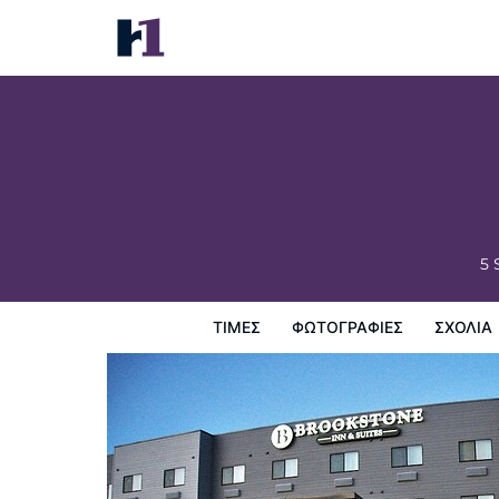
Brookstone Fort Dodge
Τιμές
Φωτογραφίες
σχόλια
Χάρτης
Παροχες 
5 
ΤΙΜΈΣ
ΦΩΤΟΓΡΑΦΊΕΣ
ΣΧΌΛΙΑ