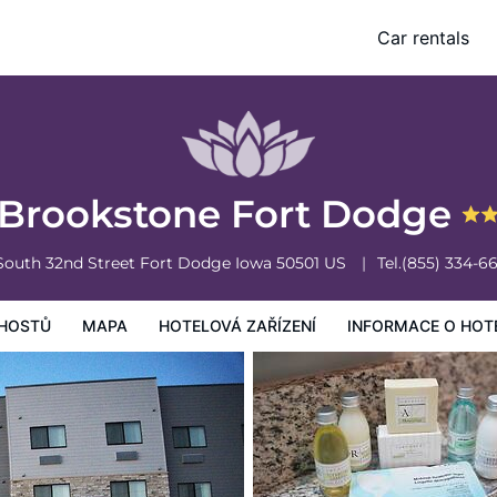
Car rentals
vá zařízení
Informace o hotelu
Všeobecné podmínky hotelu
Brookstone Fort Dodge
South 32nd Street
Fort Dodge
Iowa
50501
US
Tel.
(855) 334-6
HOSTŮ
MAPA
HOTELOVÁ ZAŘÍZENÍ
INFORMACE O HOT