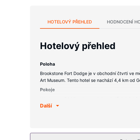
HOTELOVÝ PŘEHLED
HODNOCENÍ H
Hotelový přehled
Poloha
Brookstone Fort Dodge je v obchodní čtvrti ve 
Art Museum. Tento hotel se nachází 4,4 km od 
Pokoje
V jednom z 64 klimatizovaných pokojů, k jejichž 
Další
bezdrátové i pevné připojení k internetu. Další u
Vybavení nemovitosti
Můžete využít širokou nabídku rekreačních zaříze
krb ve vestibulu a prodejní automat. Chystáte-l