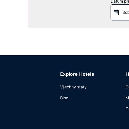
Restaurace
Datum pří
Chcete-li svůj rušný den zakončit u svého oblíb
Sob
balíčkovou snídani zdarma.
Další vybavení
Hostům jsou k dispozici business centrum s nep
poskytována tato dopravní služba: kyvadlová dopr
Explore Hotels
H
Všechny státy
O
Blog
M
O