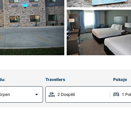
du:
Travellers
Pokoje
Srpen
2 Dospělí
1 Po