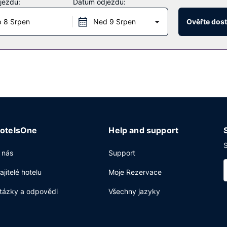
jezdu:
Datum odjezdu:
eného nápoje, navštivte bar/salonek. Ve všední dny od 6:00 do 9:00
 8 Srpen
Ned 9 Srpen
Ověřte dos
řetržitým provozem, expresní odhlášení při odjezdu a recepce s ne
ava z a na letiště (k dispozici nonstop).
otelsOne
Help and support
S
 nás
Support
ajitelé hotelu
Moje Rezervace
tázky a odpovědi
Všechny jazyky