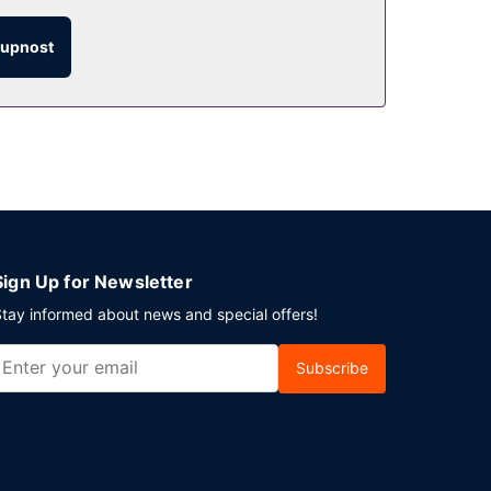
 a o víkendu od 6:00 do 10:00 budete zváni na
tupnost
přetržitým provozem. Hostům je zdarma
Sign Up for Newsletter
tay informed about news and special offers!
Subscribe