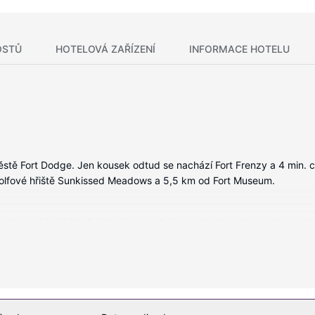
OSTŮ
HOTELOVÁ ZAŘÍZENÍ
INFORMACE HOTELU
městě Fort Dodge. Jen kousek odtud se nachází Fort Frenzy a 4 min
Golfové hřiště Sunkissed Meadows a 5,5 km od Fort Museum.
vybavení patří privátní bazény a televize s plochou obrazovkou, se b
žitečné vybavení a služby: psací stůl, lednička a telefon (místními h
ní, mezi něž patří mimo jiné krytý bazén a fitness centrum. Součást
i se na výlet do okolí, můžete se zdarma svézt kyvadlovou dopravou (