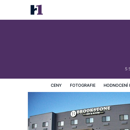
Brookstone Fort Dodge
Ceny
Fotografie
Hodnocení hostů
Mapa
Hotelo
5 
CENY
FOTOGRAFIE
HODNOCENÍ 