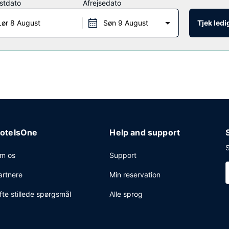
stdato
Afrejsedato
 kl. 06.00 til kl. 09.30.
Lør 8 August
Søn 9 August
Tjek led
ngscenter, en døgnåben reception og vaskeri. Gratis selvstændig park
otelsOne
Help and support
S
m os
Support
artnere
Min reservation
fte stillede spørgsmål
Alle sprog