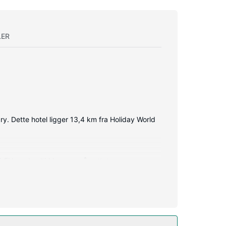
LER
ry. Dette hotel ligger 13,4 km fra Holiday World
i-Fi kan du altid komme på nettet, og
t gratis toiletartikler og hårtørrer. Faciliteter
ng og automat.