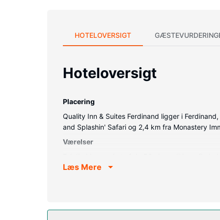
HOTELOVERSIGT
GÆSTEVURDERING
Hoteloversigt
Placering
Quality Inn & Suites Ferdinand ligger i Ferdinand
and Splashin' Safari og 2,4 km fra Monastery Im
Værelser
Føl dig hjemme i et af de 56 aircondition-afkøle
Læs Mere
satellitkanaler sørger for underholdningen. Værel
inkluderer skriveborde og mikrobølgeovne, samt 
Ejendomsfacilitet
Drag fordel af rekreative tilbud, såsom en indendø