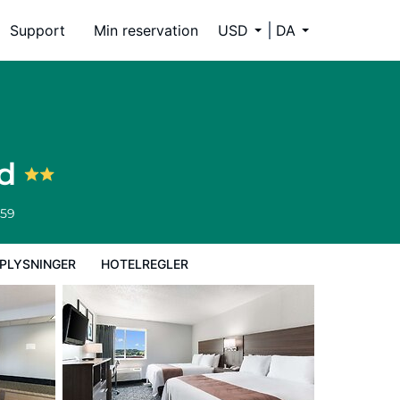
Support
Min reservation
USD
DA
nd
659
PLYSNINGER
HOTELREGLER