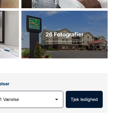
26 Fotografier
elser
1 Værelse
Tjek ledighed