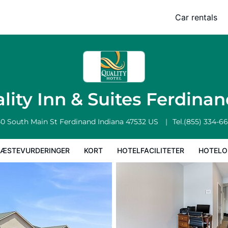
Car rentals
Kort
Hotelfaciliteter
Hoteloplysninger
Hotelregler
lity Inn & Suites Ferdina
0 South Main St
Ferdinand
Indiana
47532
US
Tel.
(855) 334-6
ÆSTEVURDERINGER
KORT
HOTELFACILITETER
HOTELO