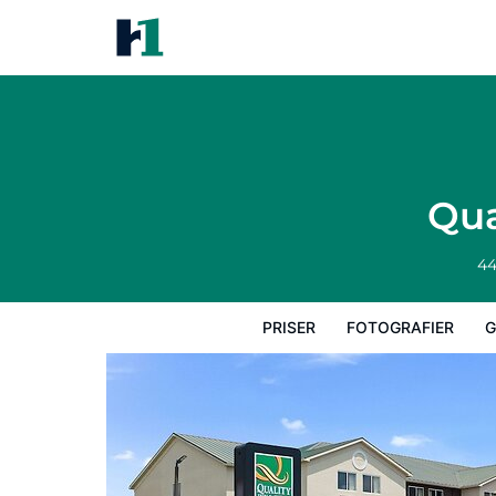
Quality Inn & Suites Ferdinand
Priser
Fotografier
Gæstevurderinger
Qua
44
PRISER
FOTOGRAFIER
G