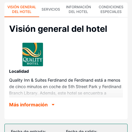
VISIÓN GENERAL
INFORMACIÓN
CONDICIONES
SERVICIOS
DEL HOTEL
DEL HOTEL
ESPECIALES
Visión general del hotel
Localidad
Quality Inn & Suites Ferdinand de Ferdinand está a menos
de cinco minutos en coche de 5th Street Park y Ferdinand
Branch Library. Además, este hotel se encuentra a
13,4 km de Holiday World and Splashin' Safari y a 2,4 km
Más información
de Monastery Immaculate conception.
Habitaciones
Te sentirás como en tu propia casa en cualquiera de las 56
habitaciones con aire acondicionado, frigorífico y televisión
Fecha de entrada:
Fecha de salida: