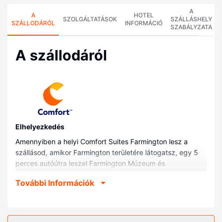
A
A
HOTEL
SZOLGÁLTATÁSOK
SZÁLLÁSHELY
SZÁLLODÁRÓL
INFORMÁCIÓ
SZABÁLYZATA
A szállodáról
Elhelyezkedés
Amennyiben a helyi Comfort Suites Farmington lesz a
szállásod, amikor Farmington területére látogatsz, egy 5
perces autóútra leszel Farmington Múzeum és
Látogatóközpont vagy 6 percesre Vietnami Veteránok
További Információk
Parkja helyszíneitől. Ez a helyi hotel kb. 6,7 km-re található
Animas Valley Mall bevásárlóközpont, ill. 7,3 km-re Pinon
Hills Golfpálya helyszíneitől.
Szobák