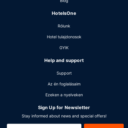
Blog
Étterem
HotelsOne
Ha megéheznél, Comfort Suites Farmington a helyi
élelmiszerbolt/kisbolt kínálatával tud szolgálni.
Rólunk
Hétköznaponként ingyenes svédasztalos reggeli várja a
vendégeket 5:00 és 9:30 között, hétvégente pedig 6:00
Hotel tulajdonosok
és 9:30 között.
GYIK
Egyéb felszereltség
A szálláshelyen business center,
Help and support
vegytisztítási/ruhatisztítási szolgáltatások és 24 órában
nyitva tartó recepció is igénybe vehető. Farmington
Support
városában tervez valamilyen eseményt? Ez a(z) hotel 377
négyzetláb (35 négyzetméter) konferenciatér és
Az én foglalásaim
tárgyalóterem céljára fenntartott területtel rendelkezik. Az
Ezeken a nyelveken
autóval érkező vendégek számára ingyenes egyéni
parkolás biztosított a helyszínen.
Sign Up for Newsletter
Stay informed about news and special offers!