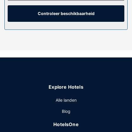
luxe beddengoed. Dankzij gratis wifi blijf je online, terwijl
de tv met satellietzenders zorgt voor het kijkplezier. De
privébadkamers zijn uitgerust met designer toiletartikelen
Controleer beschikbaarheid
en haardrogers.
Algemene voorziening
De accommodatie heeft een terras en een tuin waar je van
het uitzicht kunt genieten, maar profiteer ook van gratis
wifi. Deze bed & breakfast bevat ook conciërgeservices,
huwelijksservices en een picknickplaats.
Restaurant
Dagelijks kun je van 08.00 uur tot 09.00 uur genieten van
een gratis uitgebreid ontbijt.
Explore Hotels
Overige voorzieningen
Enkele van de voorzieningen zijn een businesscentrum,
Alle landen
een snelle incheckservice en een snelle uitcheckservice.
Blog
Ter plaatse heb je gratis parkeerplaatsen.
HotelsOne