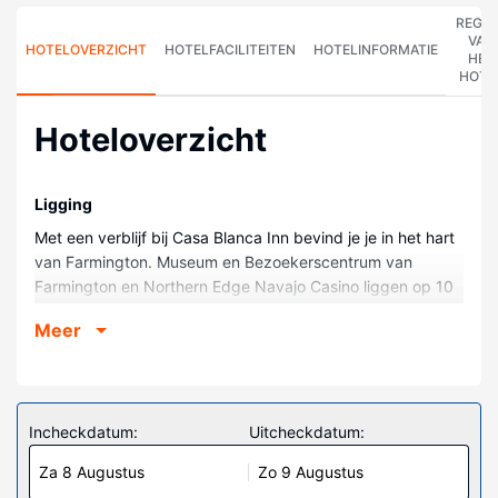
REGE
VAN
HOTELOVERZICHT
HOTELFACILITEITEN
HOTELINFORMATIE
HET
HOTE
Hoteloverzicht
Ligging
Met een verblijf bij Casa Blanca Inn bevind je je in het hart
van Farmington. Museum en Bezoekerscentrum van
Farmington en Northern Edge Navajo Casino liggen op 10
min. rijden. Deze bed & breakfast ligt op 5,4 km van Pinon
Meer
Hills Golf Course en op 11,1 km van Sun Ray Park and
Casino.
Kamers
Doe of je thuis bent in één van de 9 individueel
Incheckdatum:
Uitcheckdatum:
gedecoreerde kamers met een koelkast en een
Za 8 Augustus
Zo 9 Augustus
flatscreentelevisie. Je bed met pillowtop matras komt met