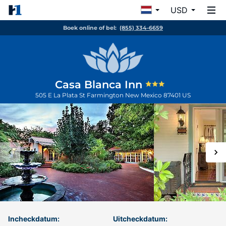
USD
Boek online of bel:
(855) 334-6659
Casa Blanca Inn
505 E La Plata St
Farmington
New Mexico
87401
US
Incheckdatum:
Uitcheckdatum: