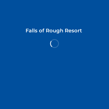
Gio 6 Agosto
Ven 7 Agosto
Controllare disponibilità
Falls of Rough Resort
Explore Hotels
Tutti i paesi
Blog