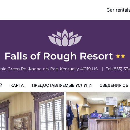
Car rental
доставляемые услуги
Сведения об отеле
Порядок проживан
Falls of Rough Resort
nnie Green Rd
Фоллс-оф-Раф
Kentucky
40119
US
Tel.
(855) 33
Й
КАРТА
ПРЕДОСТАВЛЯЕМЫЕ УСЛУГИ
СВЕДЕНИЯ ОБ 