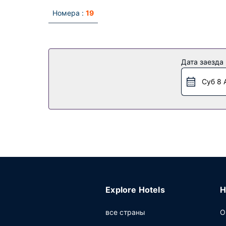
Номера :
19
Дата заезда
Суб 8 
Explore Hotels
H
все страны
О