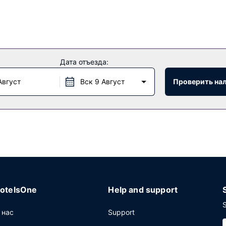
Дата отъезда:
Август
Вск 9 Август
Проверить на
otelsOne
Help and support
S
 нас
Support