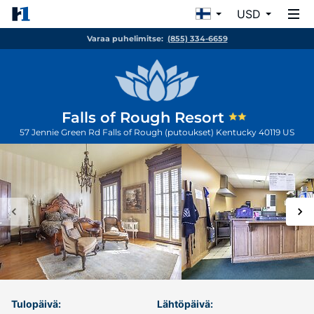
USD
Varaa puhelimitse:
(855) 334-6659
Falls of Rough Resort
57 Jennie Green Rd
Falls of Rough (putoukset)
Kentucky
40119
US
Tulopäivä:
Lähtöpäivä: