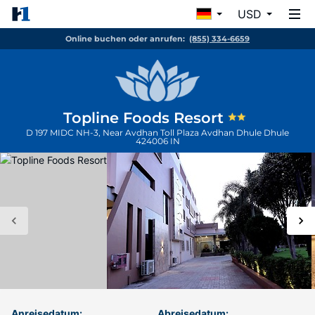
USD
Online buchen oder anrufen:
(855) 334-6659
Topline Foods Resort
D 197 MIDC NH-3, Near Avdhan Toll Plaza Avdhan Dhule
Dhule
424006
IN
Anreisedatum:
Abreisedatum: