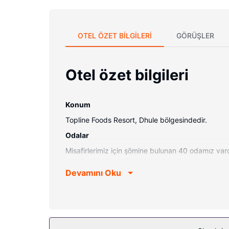
OTEL ÖZET BILGILERI
GÖRÜŞLER
Otel özet bilgileri
Konum
Topline Foods Resort, Dhule bölgesindedir.
Odalar
Misafirlerimiz için şömine bulunan 40 odamız vard
günlük olarak oda/kat hizmeti verilmektedir.
Devamını Oku
Diğer güzellikler
Misafirler için 24 saat açık resepsiyon ve asansör