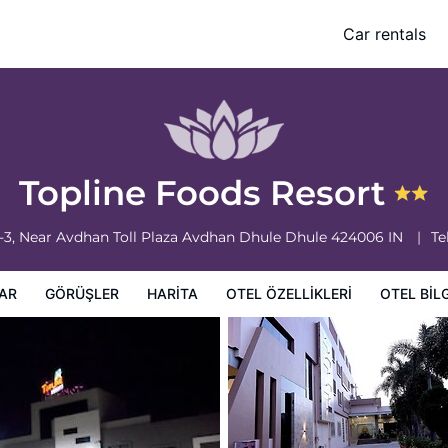
Car rentals
leri
Otel bilgileri
Otel Koşulları
Topline Foods Resort
3, Near Avdhan Toll Plaza Avdhan Dhule
Dhule
424006
IN
Tel
AR
GÖRÜŞLER
HARITA
OTEL ÖZELLIKLERI
OTEL BILG