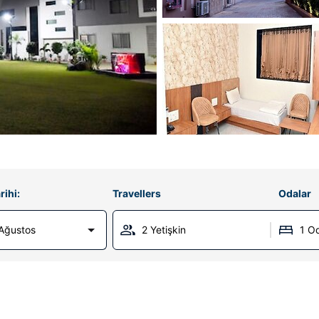
rihi:
Travellers
Odalar
 Ağustos
2 Yetişkin
1 O