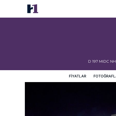
Topline Foods Resort
Fiyatlar
Fotoğraflar
Görüşler
Harita
Otel Özellik
D 197 MIDC NH-
FIYATLAR
FOTOĞRAFL