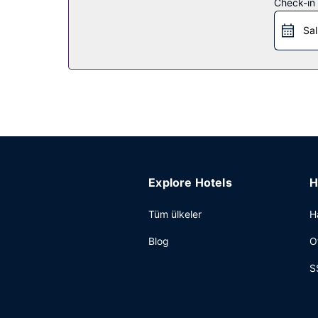
Check-in t
Sal
Explore Hotels
H
Tüm ülkeler
H
Blog
O
S