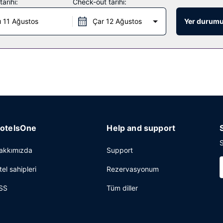
arihi:
Check-out tarihi:
ı 11 Ağustos
Çar 12 Ağustos
Yer durumu
otelsOne
Help and support
S
akkımızda
Support
tel sahipleri
Rezervasyonum
SS
Tüm diller