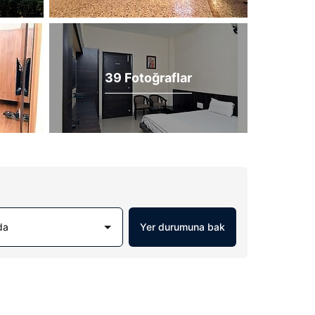
39 Fotoğraflar
da
Yer durumuna bak