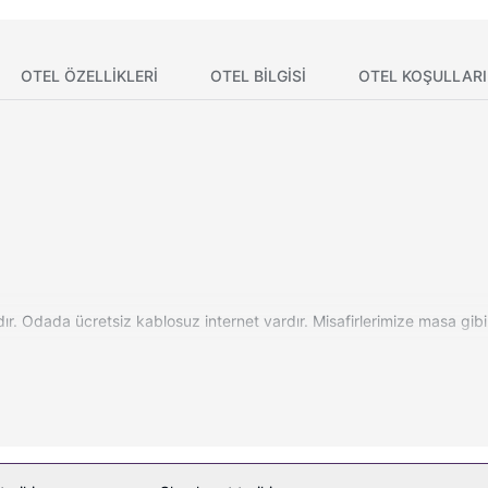
OTEL ÖZELLIKLERI
OTEL BILGISI
OTEL KOŞULLARI
ır. Odada ücretsiz kablosuz internet vardır. Misafirlerimize masa gibi
 vardır. Ücretsiz otopark vardır.