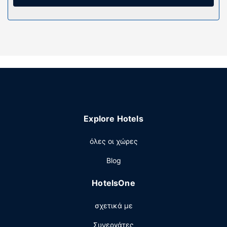
Παροχές καταλύματος
Αυτό το ξενοδοχείο διαθέτει καθορισμένους χώρους για
καπνιστές.
Εστιατόριο
Με επιπλέον χρέωση είναι διαθέσιμο πρωινό (σε
μπουφέ) καθημερινά μεταξύ 7:00 π.μ. - 10:00 π.μ..
Άλλες παροχές
Στις σημαντικές παροχές περιλαμβάνονται ρεσεψιόν
όλο το 24ωρο, αποθήκευση αποσκευών και
Explore Hotels
εγκαταστάσεις πλυντηρίων. Στους χώρους μας θα βρείτε
δωρεάν στάθμευση χωρίς παρκαδόρο.
όλες οι χώρες
Blog
HotelsOne
σχετικά με
Συνεργάτες