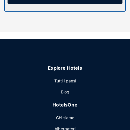
Un hotel dispone di le aree fumatori.
Ristorante
La colazione a buffet è disponibile a pagamento tutti i
giorni dalle ore 07:00 alle ore 10:00.
Altre attrattive
Potrai usufruire di una reception aperta 24 ore su 24,
deposito bagagli e un servizio lavanderia. Il un parcheggio
gratuito è disponibile in loco.
Explore Hotels
Tutti i paesi
Blog
HotelsOne
Chi siamo
Albergatori