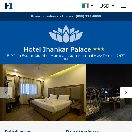
USD
Prenota online o chiama:
(855) 334-6659
Hotel Jhankar Palace
B P Jain Estate, Mumbai Mumbai - Agra National Hwy
Dhule
424311
IN
Data di arrivo:
Data di partenza: