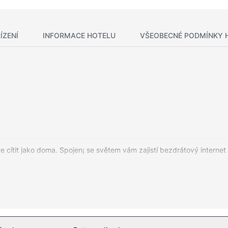
ÍZENÍ
INFORMACE HOTELU
VŠEOBECNÉ PODMÍNKY 
.
 cítit jako doma. Spojen¡ se světem vám zajistí bezdrátový interne
eálu je hostům k dispozici samostatné parkování zdarma.