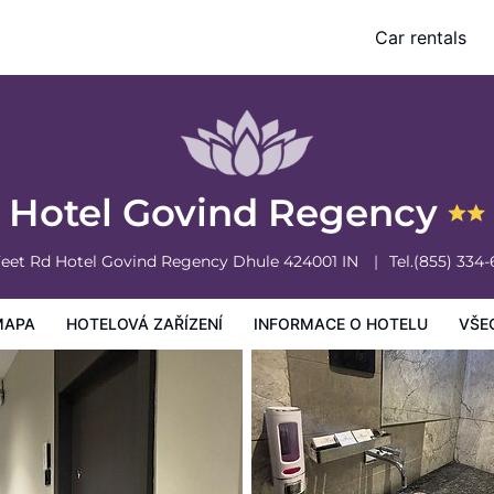
Car rentals
mace o hotelu
Všeobecné podmínky hotelu
Hotel Govind Regency
Feet Rd Hotel Govind Regency
Dhule
424001
IN
Tel.
(855) 334
MAPA
HOTELOVÁ ZAŘÍZENÍ
INFORMACE O HOTELU
VŠE