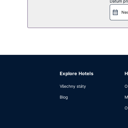
Datum pří
Ned
Explore Hotels
H
Všechny státy
O
Blog
M
O