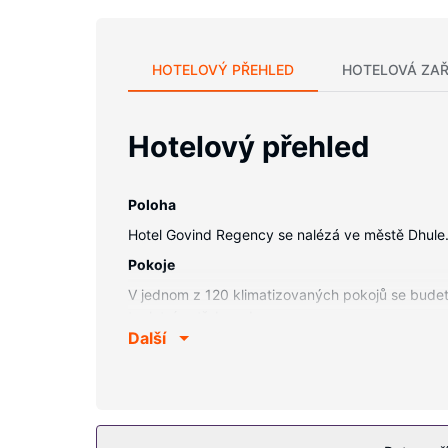
HOTELOVÝ PŘEHLED
HOTELOVÁ ZAŘ
Hotelový přehled
Poloha
Hotel Govind Regency se nalézá ve městě Dhule
Pokoje
V jednom z 120 klimatizovaných pokojů se budete
toaletní potřeby zdarma.
Další
Další vybavení
Recepce má omezenou provozní dobu. Přímo v ar