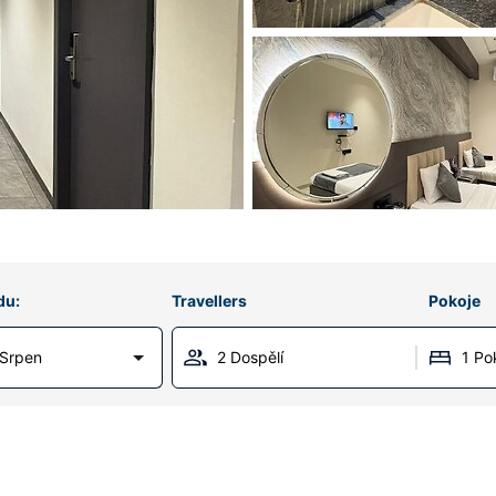
du:
Travellers
Pokoje
 Srpen
2 Dospělí
1 Po