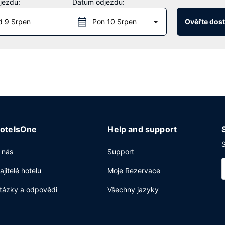
jezdu:
Datum odjezdu:
 9 Srpen
Pon 10 Srpen
Ověřte dos
otelsOne
Help and support
S
 nás
Support
ajitelé hotelu
Moje Rezervace
tázky a odpovědi
Všechny jazyky