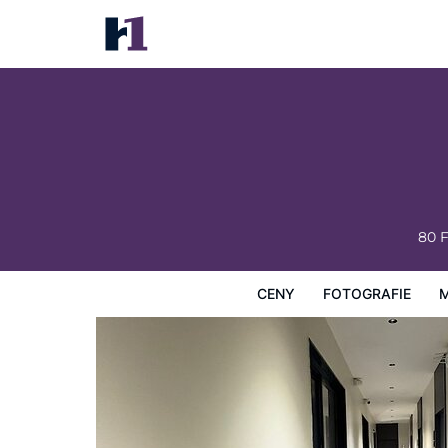
Hotel Govind Regency
Ceny
Fotografie
Mapa
Hotelová zařízení
Infor
80 
CENY
FOTOGRAFIE