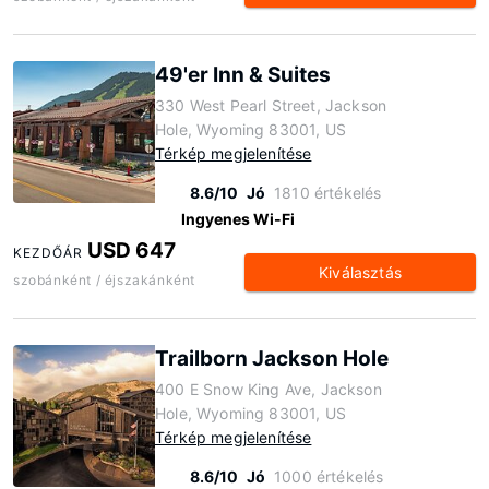
49'er Inn & Suites
330 West Pearl Street, Jackson
Hole, Wyoming 83001, US
Térkép megjelenítése
8.6/10
Jó
1810 értékelés
Ingyenes Wi-Fi
USD 647
KEZDŐÁR
Kiválasztás
szobánként / éjszakánként
Trailborn Jackson Hole
400 E Snow King Ave, Jackson
Hole, Wyoming 83001, US
Térkép megjelenítése
8.6/10
Jó
1000 értékelés