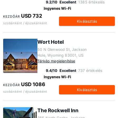
9.2/10
Excellent
1385 értékelés
Ingyenes Wi-Fi
USD 732
KEZDŐÁR
Kiválasztás
szobánként / éjszakánként
Wort Hotel
50 N Glenwood St, Jackson
Hole, Wyoming 83001, US
Térkép megjelenítése
9.4/10
Excellent
737 értékelés
Ingyenes Wi-Fi
USD 1086
KEZDŐÁR
Kiválasztás
szobánként / éjszakánként
The Rockwell Inn
285 North Cache, Jackson