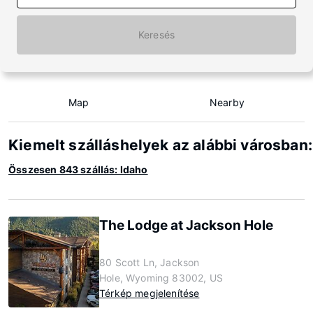
Keresés
Map
Nearby
Kiemelt szálláshelyek az alábbi városban:
Összesen 843 szállás: Idaho
The Lodge at Jackson Hole
80 Scott Ln, Jackson
Hole, Wyoming 83002, US
Térkép megjelenítése