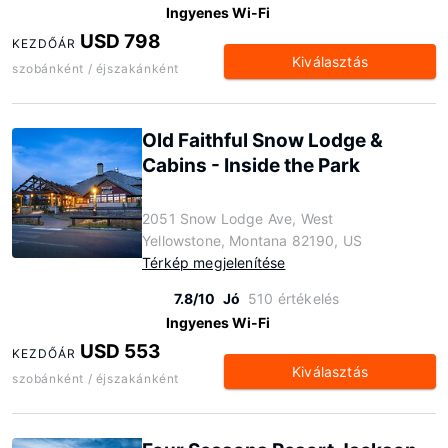
Ingyenes Wi-Fi
USD 798
KEZDŐÁR
Kiválasztás
szobánként / éjszakánként
Old Faithful Snow Lodge &
Cabins - Inside the Park
2051 Snow Lodge Ave, West
Yellowstone, Montana 82190, US
Térkép megjelenítése
7.8/10
Jó
510 értékelés
Ingyenes Wi-Fi
USD 553
KEZDŐÁR
Kiválasztás
szobánként / éjszakánként