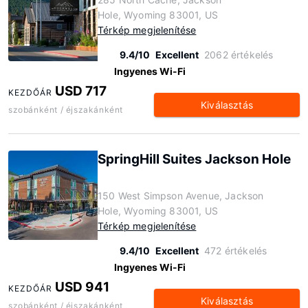
Hole, Wyoming 83001, US
Térkép megjelenítése
9.4/10
Excellent
2062 értékelés
Ingyenes Wi-Fi
USD 717
KEZDŐÁR
Kiválasztás
szobánként / éjszakánként
SpringHill Suites Jackson Hole
150 West Simpson Avenue, Jackson
Hole, Wyoming 83001, US
Térkép megjelenítése
9.4/10
Excellent
472 értékelés
Ingyenes Wi-Fi
USD 941
KEZDŐÁR
Kiválasztás
szobánként / éjszakánként