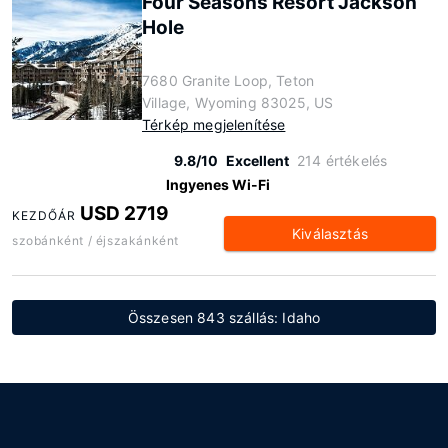
Four Seasons Resort Jackson
Hole
7680 Granite Loop, Teton
Village, Wyoming 83025, US
Térkép megjelenítése
9.8/10
Excellent
214 értékelés
Ingyenes Wi-Fi
USD 2719
KEZDŐÁR
Kiválasztás
szobánként / éjszakánként
Összesen 843 szállás: Idaho