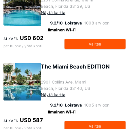
Beach, Florida 33139, US
Näytä kartta
9.2/10
Loistava
1008 arvioon
Ilmainen Wi-Fi
USD 602
ALKAEN
Valitse
per huone / yötä kohti
The Miami Beach EDITION
2901 Collins Ave, Miami
Beach, Florida 33140, US
Näytä kartta
9.2/10
Loistava
1005 arvioon
Ilmainen Wi-Fi
USD 587
ALKAEN
Valitse
per huone / yötä kohti