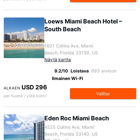
Loews Miami Beach Hotel –
South Beach
1601 Collins Ave, Miami
Beach, Florida 33139, US
Näytä kartta
9.2/10
Loistava
693 arvioon
Ilmainen Wi-Fi
USD 296
ALKAEN
Valitse
per huone / yötä kohti
Eden Roc Miami Beach
4525 Collins Ave, Miami
Beach, Florida 33140, US