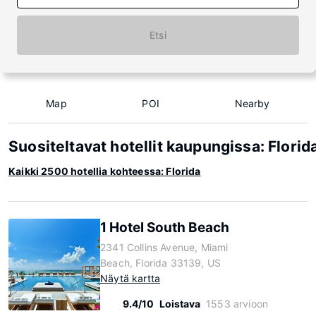
Etsi
Map
POI
Nearby
Suositeltavat hotellit kaupungissa: Florid
Kaikki 2500 hotellia kohteessa: Florida
1 Hotel South Beach
2341 Collins Avenue, Miami
Beach, Florida 33139, US
Näytä kartta
9.4/10
Loistava
1553 arvioon