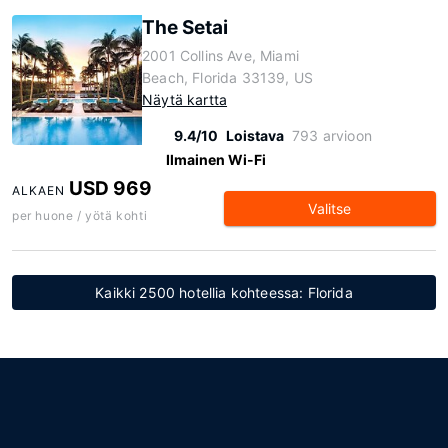
The Setai
2001 Collins Ave, Miami
Beach, Florida 33139, US
Näytä kartta
9.4/10
Loistava
793 arvioon
Ilmainen Wi-Fi
USD 969
ALKAEN
Valitse
per huone / yötä kohti
Kaikki 2500 hotellia kohteessa: Florida