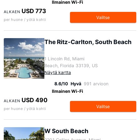
Ilmainen Wi-Fi
USD 773
ALKAEN
Valitse
per huone / yötä kohti
The Ritz-Carlton, South Beach
1 Lincoln Rd, Miami
Beach, Florida 33139, US
Näytä kartta
8.6/10
Hyvä
991 arvioon
Ilmainen Wi-Fi
USD 490
ALKAEN
Valitse
per huone / yötä kohti
W South Beach
2201 Collins Avenue, Miami