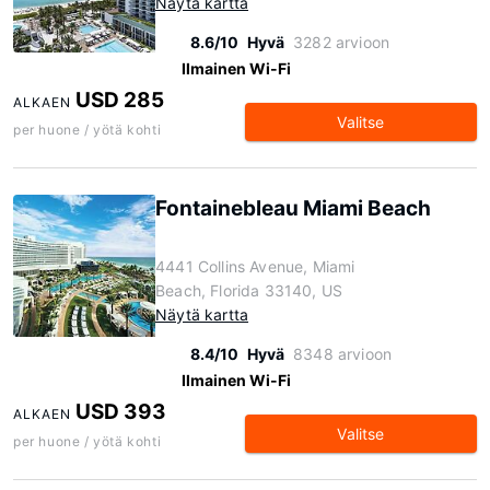
Näytä kartta
8.6/10
Hyvä
3282 arvioon
Ilmainen Wi-Fi
USD 285
ALKAEN
Valitse
per huone / yötä kohti
Fontainebleau Miami Beach
4441 Collins Avenue, Miami
Beach, Florida 33140, US
Näytä kartta
8.4/10
Hyvä
8348 arvioon
Ilmainen Wi-Fi
USD 393
ALKAEN
Valitse
per huone / yötä kohti