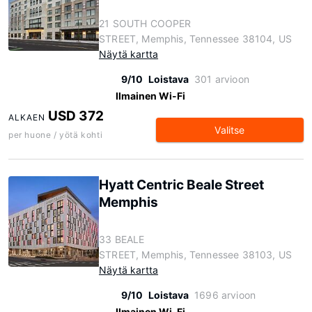
21 SOUTH COOPER
STREET, Memphis, Tennessee 38104, US
Näytä kartta
9/10
Loistava
301 arvioon
Ilmainen Wi-Fi
USD 372
ALKAEN
Valitse
per huone / yötä kohti
Hyatt Centric Beale Street
Memphis
33 BEALE
STREET, Memphis, Tennessee 38103, US
Näytä kartta
9/10
Loistava
1696 arvioon
Ilmainen Wi-Fi