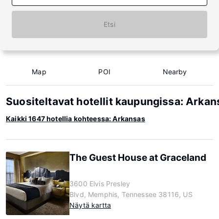
Etsi
Map
POI
Nearby
Suositeltavat hotellit kaupungissa: Arkan
Kaikki 1647 hotellia kohteessa: Arkansas
The Guest House at Graceland
3600 Elvis Presley
Blvd, Memphis, Tennessee 38116, US
Näytä kartta