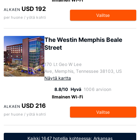
USD 192
ALKAEN
Valitse
per huone / yötä kohti
The Westin Memphis Beale
Street
170 Lt Geo W Lee
Ave, Memphis, Tennessee 38103, US
Näytä kartta
8.8/10
Hyvä
1006 arvioon
Ilmainen Wi-Fi
USD 216
ALKAEN
Valitse
per huone / yötä kohti
Kaikki 1647 hotellia kohteessa: Arkansas