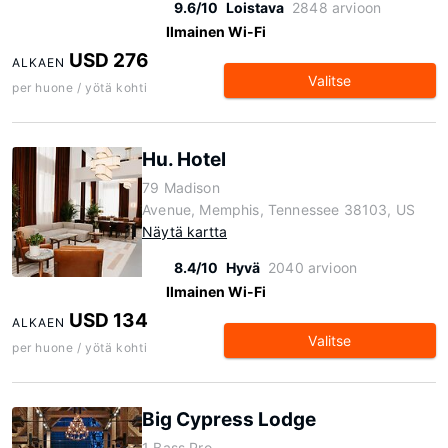
9.6/10
Loistava
2848 arvioon
Ilmainen Wi-Fi
USD 276
ALKAEN
Valitse
per huone / yötä kohti
Hu. Hotel
79 Madison
Avenue, Memphis, Tennessee 38103, US
Näytä kartta
8.4/10
Hyvä
2040 arvioon
Ilmainen Wi-Fi
USD 134
ALKAEN
Valitse
per huone / yötä kohti
Big Cypress Lodge
1 Bass Pro