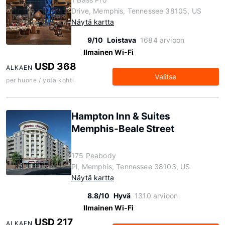
Drive, Memphis, Tennessee 38105, US
Näytä kartta
9/10
Loistava
1684 arvioon
Ilmainen Wi-Fi
USD 368
ALKAEN
Valitse
per huone / yötä kohti
Hampton Inn & Suites
Memphis-Beale Street
175 Peabody
Pl, Memphis, Tennessee 38103, US
Näytä kartta
8.8/10
Hyvä
1310 arvioon
Ilmainen Wi-Fi
USD 217
ALKAEN