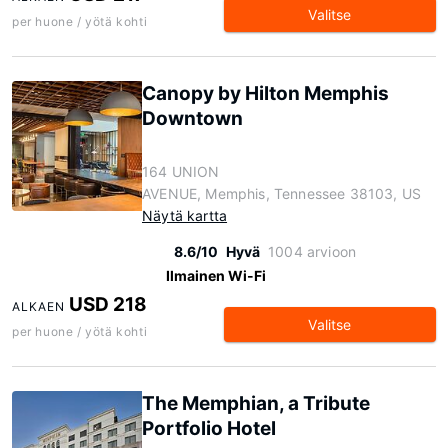
Valitse
per huone / yötä kohti
Canopy by Hilton Memphis
Downtown
164 UNION
AVENUE, Memphis, Tennessee 38103, US
Näytä kartta
8.6/10
Hyvä
1004 arvioon
Ilmainen Wi-Fi
USD 218
ALKAEN
Valitse
per huone / yötä kohti
The Memphian, a Tribute
Portfolio Hotel