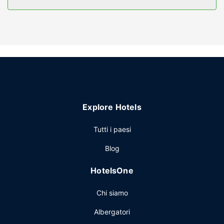
Il divertimento è assicurato grazie ad un'ampia gamma di
servizi ricreativi, che includono una piscina coperta e una
sauna. Questo hotel propone, inoltre, il Wi-Fi gratuito,
servizi di concierge e una sala ricevimenti.
Ristorante
Un hotel dispone di un ristorante che offre prelibati piatti,
nonché di un'ampia scelta di snack al bar/caffetteria.
Concludi la giornata in bellezza con il tuo drink preferito!
Presso questa struttura troverai un bar/lounge davvero
Explore Hotels
fantastico. La colazione a buffet è disponibile a
pagamento tutti i giorni dalle ore 06:30 alle ore 09:30.
Tutti i paesi
Altre attrattive
Blog
Potrai usufruire di un business center, un pratico servizio di
lavanderia e lavaggio a secco e una reception aperta 24
HotelsOne
ore su 24. Il un parcheggio gratuito è disponibile in loco.
Chi siamo
Albergatori