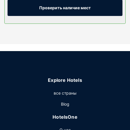
качества сделают ваш сон более комфортным.
Бесплатный беспроводной доступ к интернету
Проверить наличие мест
позволит вам всегда оставаться на связи. Собственные
ванные комнаты, душ. Предоставляются фен и халаты.
Особенности объекта
Воспользуйтесь разнообразными возможностями для
отдыха и развлечений, такими как крытый бассейн и
сауна. Этот отель предоставляет дополнительные
услуги и удобства: бесплатный беспроводной доступ в
интернет, услуги консьержа и банкетный зал.
Ресторан
Explore Hotels
Когда вы проголодаетесь, зайдите в ресторан. Этот
отель также предлагает гостям кофейня/кафе с
все страны
легкими закусками. Проведите отличный вечер в баре/
лаунже. Завтрак (шведский стол) предлагается
Blog
ежедневно с 6:30 до 9:30 за дополнительную плату.
Другие особенности
HotelsOne
Для удобства гостей предоставляется следующее:
О нас