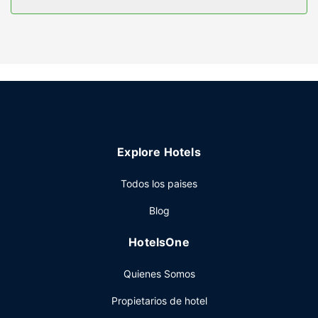
ducha está provisto de secadores de pelo y albornoces.
Servicios hotel
Aprovecha las instalaciones recreativas, que incluyen una
piscina cubierta y sauna. Encontrarás además conexión a
Internet wifi gratis, servicios de conserjería y un salón de
eventos.
Restaurante
En este hotel tienes un restaurante y una cafetería a tu
Explore Hotels
disposición para comer algo. Qué mejor forma de acabar
el día que con una bebida en el bar o lounge. Se ofrece un
Todos los paises
desayuno bufé todos los días de 06:30 a 09:30 con un
coste adicional.
Blog
Otros servicios
HotelsOne
Tendrás un centro de negocios, tintorería y un servicio de
recepción las 24 horas a tu disposición. Hay un
Quienes Somos
aparcamiento sin asistencia gratuito disponible.
Propietarios de hotel