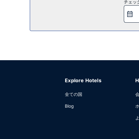
レストラン
チェッ
キリヤード クレーピー エン バリオアでの軽食には
を毎日 6:30 ～ 10:00 までお召し上がりいただけま
その他の施設
コンピューター ステーション、エクスプレス チェ
Explore Hotels
H
全ての国
Blog