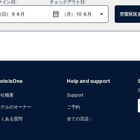
クイン日:
チェックアウト日:
、スナックバー / デリをご利用ください。1 日の終わりは、バー / ラ
（日） 9 ８月
（月） 10 ８月
空室状況
す (有料)。
ックアウト、24 時間対応フロントデスクをお使いいただけます。敷地内
otelsOne
Help and support
S
会社概要
Support
ホテルのオーナー
ご予約
よくある質問
全ての言語：