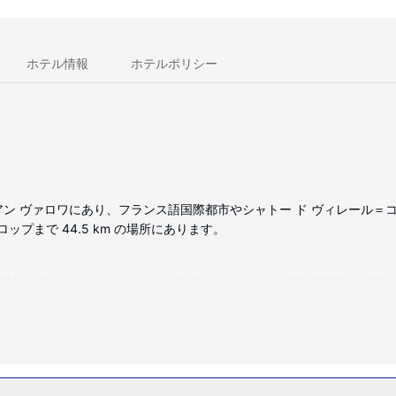
ホテル情報
ホテルポリシー
アン ヴァロワにあり、フランス語国際都市やシャトー ド ヴィレール＝コ
ロップまで 44.5 km の場所にあります。
が備わっており、ゆったりおくつろぎいただけます。WiFi (無料)をお
バスアメニティ (無料)、ヘアドライヤーが備わっています。デスク、
われます。
)などをお使いいただけます。このホテルでは、施設内のショップ、テレビ 