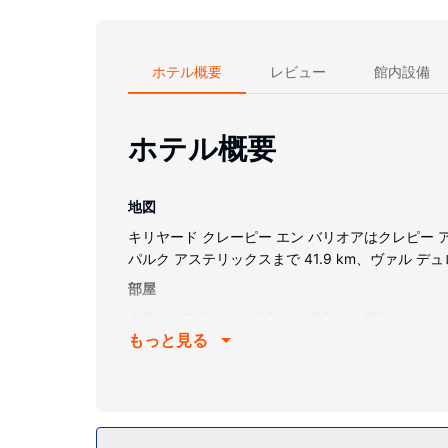
ホテル概要
レビュー
館内設備
ホテル概要
地図
キリヤード クレーピー エン バリオアはクレピー 
パルク アステリックスまで 41.9 km、ヴァル デュ
部屋
全部で 67 室ある冷房完備の客室には薄型テレビ
もっと見る
す。浴槽またはシャワーのある専用バスルームには、
ウスキーピング サービスは、リクエストにより行
施設
テラスや庭園からの眺めを楽しみ、WiFi (無料