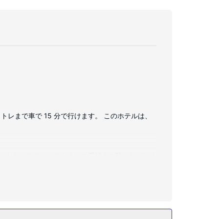
トレまで車で 15 分で行けます。 このホテルは、
使いいただけるほか、デジタルの番組をご覧いただけま
コーヒー / ティーメーカーをご利用いただけ、ハ
(共用エリア)、宴会場をご利用いただけます。