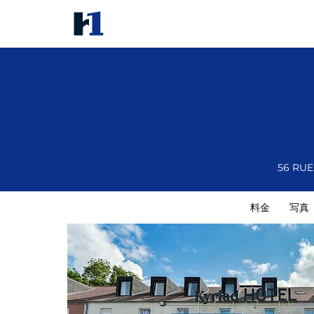
Kyriad Crepy en Valois
料金
写真
レビュー
地図
館内設備
56 RU
料金
写真