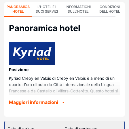
PANORAMICA
L'HOTEL E I
INFORMAZIONI
CONDIZIONI
HOTEL
SUOI SERVIZI
SULL'HOTEL
DELL'HOTEL
Panoramica hotel
Posizione
Kyriad Crepy en Valois di Crepy en Valois è a meno di un
quarto d'ora di auto da Città Internazionale della Lingua
Francese e da Castello di Villers-Cotterêts. Questo hotel si
trova a 41,9 km da Parc Astérix e 44,5 km da Val
Maggiori informazioni
d'Europe.
Camere
Rilassati in una delle 67 camere della struttura, complete di
aria condizionata e TV a schermo piatto. Il Wi-Fi gratuito ti
Data di arrivo:
Data di partenza: