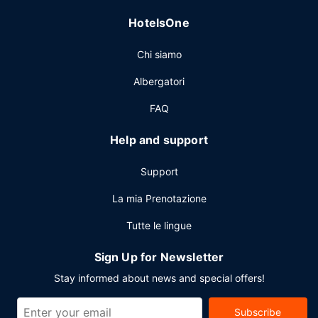
Altre attrattive
HotelsOne
Potrai usufruire di una postazione PC, check-out veloce e
una reception aperta 24 ore su 24. Il un parcheggio
Chi siamo
gratuito è disponibile in loco.
Albergatori
FAQ
Help and support
Support
La mia Prenotazione
Tutte le lingue
Sign Up for Newsletter
Stay informed about news and special offers!
Subscribe