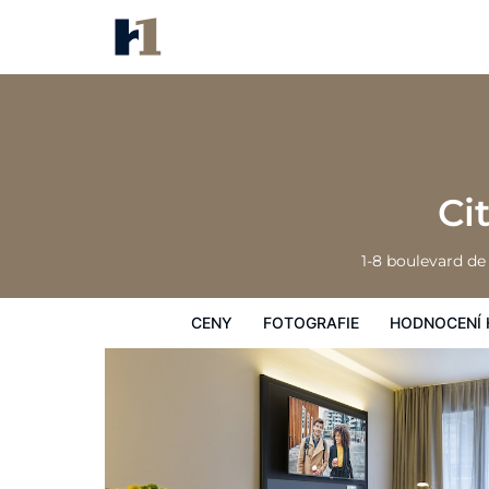
Citadines La Défense Paris
Ceny
Fotografie
Hodnocení hostů
Ci
1-8 boulevard de
CENY
FOTOGRAFIE
HODNOCENÍ 