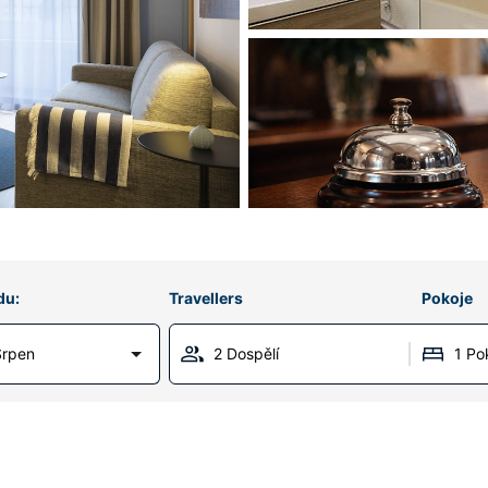
du:
Travellers
Pokoje
Srpen
2 Dospělí
1 Po