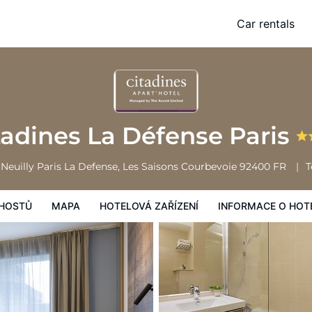
Car rentals
Mapa
Hotelová zařízení
Informace o hotelu
Všeobecné podmínk
tadines La Défense Paris
 Neuilly Paris La Defense, Les Saisons
Courbevoie
92400
FR
T
HOSTŮ
MAPA
HOTELOVÁ ZAŘÍZENÍ
INFORMACE O HOT