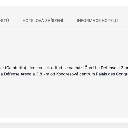
OSTŮ
HOTELOVÁ ZAŘÍZENÍ
INFORMACE HOTELU
oie (Gambetta). Jen kousek odtud se nachází Čtvrť La Défense a 3 m
 La Défense Arena a 3,8 km od Kongresové centrum Palais des Congrè
ž vybavení patří kuchyňský kout, lednička a varná deska, se budete
razovkou, která nabízí satelitní kanály, dobrou zábavu. Další užitečn
ma, televize ve společných prostorách a pomoc s rezervací výletů/v