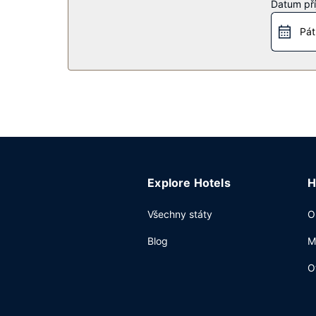
Restaurace
Datum pří
Za malý příplatek budete zváni na bufetovou sní
Pát
Další vybavení
Hostům jsou k dispozici business centrum, zapůjč
Explore Hotels
H
Všechny státy
O
Blog
M
O