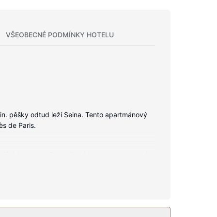
VŠEOBECNÉ PODMÍNKY HOTELU
in. pěšky odtud leží Seina. Tento apartmánový
s de Paris.
 cítit jako doma. Bezdrátový internet zdarma vám
é vybavení a služby: telefon, vestavěný trezor a
stupenek.