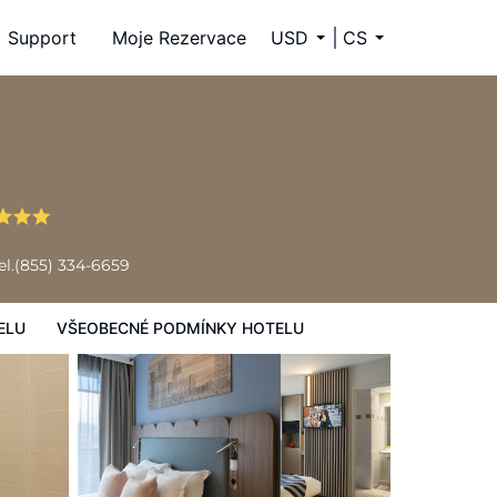
Support
Moje Rezervace
USD
CS
y hotelu
el.
(855) 334-6659
ELU
VŠEOBECNÉ PODMÍNKY HOTELU