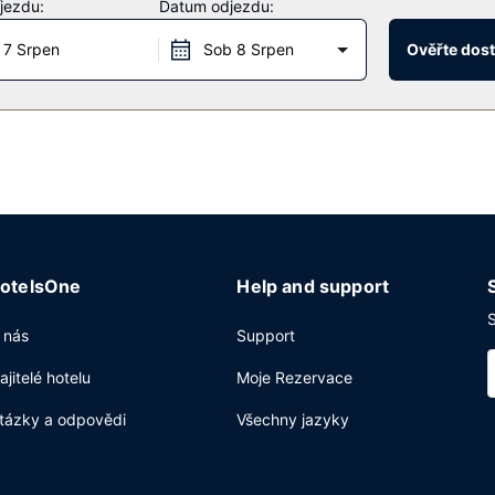
jezdu:
Datum odjezdu:
dani, která se podává ve všední dny od 7:00 do 10:00 a o víkendu o
 7 Srpen
Sob 8 Srpen
Ověřte dos
ení novin ve vestibulu a čistírna oděvů. Přímo v areálu je hostům k d
otelsOne
Help and support
S
 nás
Support
ajitelé hotelu
Moje Rezervace
tázky a odpovědi
Všechny jazyky