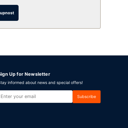
d 7:30 do 10:30.
tupnost
ispozici samostatné parkování (za příplatek).
Sign Up for Newsletter
tay informed about news and special offers!
Subscribe