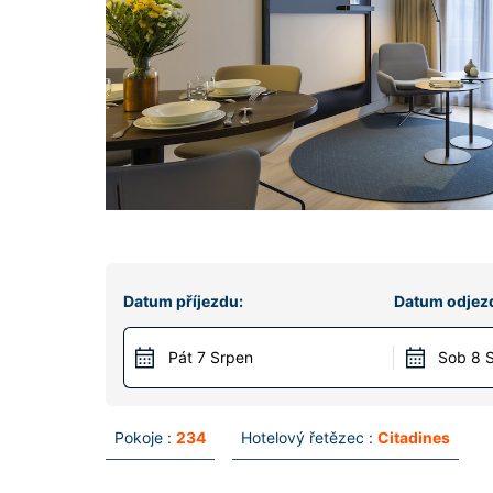
Datum příjezdu:
Datum odjez
Pát 7 Srpen
Sob 8 
Pokoje :
234
Hotelový řetězec :
Citadines