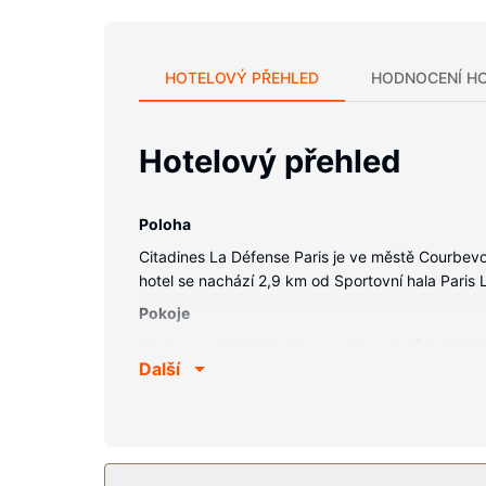
HOTELOVÝ PŘEHLED
HODNOCENÍ H
Hotelový přehled
Poloha
Citadines La Défense Paris je ve městě Courbev
hotel se nachází 2,9 km od Sportovní hala Paris
Pokoje
V jednom z 234 klimatizovaných pokojů, k jejich
Další
zajistí spojení se světem a televize s plochou ob
psací stůl.
Vybavení nemovitosti
K nabídce hotelu patří bezdrátový internet zdar