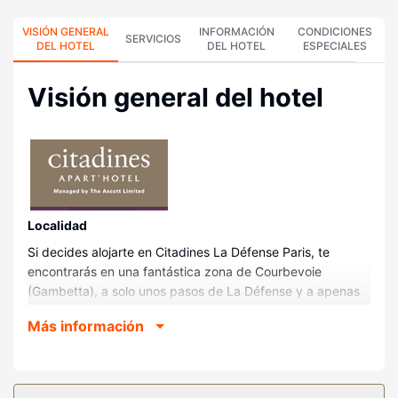
VISIÓN GENERAL
INFORMACIÓN
CONDICIONES
SERVICIOS
DEL HOTEL
DEL HOTEL
ESPECIALES
Visión general del hotel
Localidad
Si decides alojarte en Citadines La Défense Paris, te
encontrarás en una fantástica zona de Courbevoie
(Gambetta), a solo unos pasos de La Défense y a apenas
3 min a pie de Sena. Además, este apartotel se encuentra
Más información
a 2,9 km de Estadio Paris La Défense Arena y a 3,8 km de
Palais des Congrès de Paris.
Habitaciones