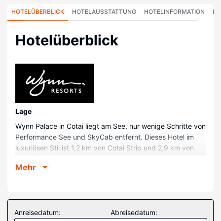
HOTELÜBERBLICK
HOTELAUSSTATTUNG
HOTELINFORMATION
HO
Hotelüberblick
Lage
Wynn Palace in Cotai liegt am See, nur wenige Schritte von
Performance See und SkyCab entfernt. Dieses Hotel im
luxuriösen Stil ist 1,2 km von Cotai Strip und 2,9 km von
Coloane Kartbahn entfernt.
Mehr
Zimmer
Fühl dich in einem der 1706 klimatisierten Zimmer mit
Minibar wie zu Hause. Ein WLAN-Internetzugang
(kostenlos) steht zur Verfügung. Die Badezimmer bieten
Anreisedatum:
Abreisedatum:
Badewannen und Duschen (separat), Designer-