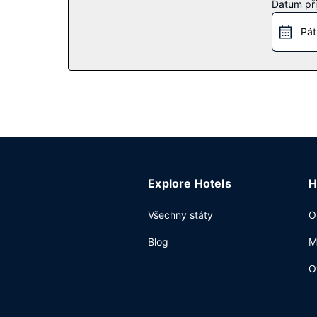
Datum pří
se na výlet do okolí, můžete se zdarma svézt k
Pát
Restaurace
SW Steakhouse je jednou z 16 restaurací v areál
pokojovou službu nebo si zakoupit občerstvení v
Další vybavení
Hostům jsou k dispozici business centrum, zapůj
k přístavišti trajektu.
Explore Hotels
H
Všechny státy
O
Blog
M
O