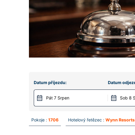
Datum příjezdu:
Datum odjez
Pát 7 Srpen
Sob 8 
Pokoje :
1706
Hotelový řetězec :
Wynn Resorts