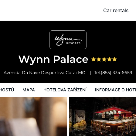
Car rentals
Mapa
Hotelová zařízení
Informace o hotelu
Všeobecné podmínk
Wynn Palace
Avenida Da Nave Desportiva
Cotai
MO
Tel.
(855) 334-6659
HOSTŮ
MAPA
HOTELOVÁ ZAŘÍZENÍ
INFORMACE O HOT