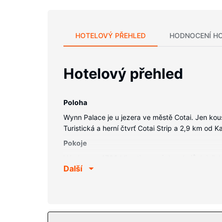
HOTELOVÝ PŘEHLED
HODNOCENÍ H
Hotelový přehled
Poloha
Wynn Palace je u jezera ve městě Cotai. Jen ko
Turistická a herní čtvrť Cotai Strip a 2,9 km od 
Pokoje
V jednom z 1706 klimatizovaných pokojů, k jejich
Další
vybavení koupelen patří oddělená vana a sprcha,
stůl.
Vybavení nemovitosti
Wellness centrum nabízí následující služby: masá
venkovní bazén a fitness centrum. Tento hotel d