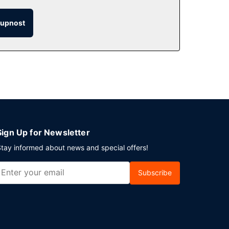
tupnost
tanete-li hlad, můžete také využít 24hodinovou
je, navštivte bar/salonek.
továny tyto dopravní služby: kyvadlová doprava
Sign Up for Newsletter
tay informed about news and special offers!
Subscribe