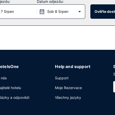
jezdu:
Datum odjezdu:
yvadlovou dopravou.
 7 Srpen
Sob 8 Srpen
Ověřte dos
u tohoto hotelu. Podává se zde pokrmy z ryb a mořských plodů. Dos
 kavárně. Chcete-li svůj rušný den zakončit u svého oblíbeného nápo
čení novin ve vestibulu a čistírna oděvů. Hostům jsou zdarma posky
otelsOne
Help and support
S
 nás
Support
ajitelé hotelu
Moje Rezervace
tázky a odpovědi
Všechny jazyky