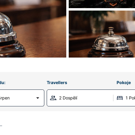
du:
Travellers
Pokoje
Srpen
2 Dospělí
1 Po