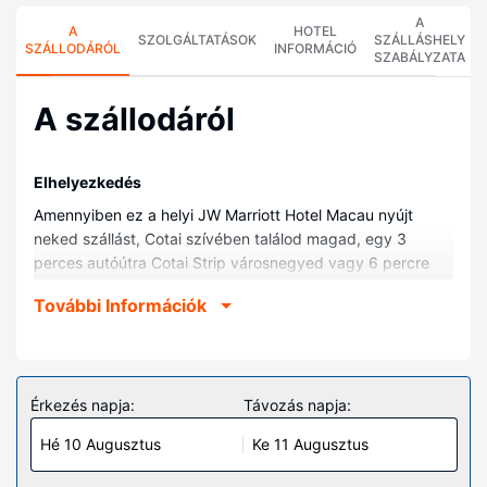
A
A
HOTEL
SZOLGÁLTATÁSOK
SZÁLLÁSHELY
SZÁLLODÁRÓL
INFORMÁCIÓ
SZABÁLYZATA
A szállodáról
Elhelyezkedés
Amennyiben ez a helyi JW Marriott Hotel Macau nyújt
neked szállást, Cotai szívében találod magad, egy 3
perces autóútra Cotai Strip városnegyed vagy 6 percre
Makaói Egyetem helyszíneitől. Ez a helyi családbarát hotel
További Információk
kb. 6 km-re található Macau Tower Kongresszusi és
Szórakoztató Központ, ill. 6,1 km-re Makaói-torony (Macau
Tower) helyszíneitől.
Szobák
Érkezés napja:
Távozás napja:
Helyezze magát kényelembe a(z) 1015 egyedi bútorokkal
Hé 10 Augusztus
Ke 11 Augusztus
berendezett szoba egyikében, melyekben hűtőszekrény
és LED-televíziók is található. A szobákban lévő kényelmes