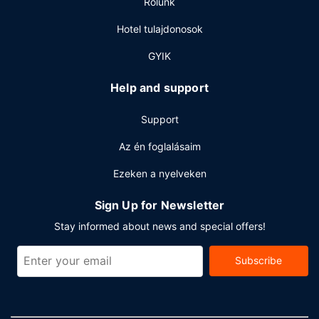
Rólunk
közeli kaszinóba. Bármelyiket is választja, könnyen elérheti
úti célját, hiszen a szálláshely ingyenes transzferjáratot is
Hotel tulajdonosok
biztosít.
GYIK
Étterem
Harapj valamit Urban Kitchen menüjéről, mely egyike a
Help and support
hotel éttermeinek (összesen 4 étterem) vagy pihenj a
szobádban, mert van kényelmesebb megoldás is: 24 órás
Support
szobaszerviz. Ha snackekre vágysz, a kávézó kínálatában
Az én foglalásaim
találsz finomságokat. Ha egy frissítő italra vágyik,
látogasson el a szálláshelyen lévő medence melletti bár,
Ezeken a nyelveken
vagy 2 bár/társalgó egyikébe. Svédasztalos kínálat reggeli
felár ellenében elérhető naponta reggeli 7:00 és 10:30
Sign Up for Newsletter
között.
Stay informed about news and special offers!
Egyéb felszereltség
A szálláshelyen ingyenes vezetékes internet-hozzáférés,
Subscribe
business center és limuzin/autó sofőrrel is igénybe vehető.
A(z) hotel több rendezvénytermet – konferenciatér és
tárgyalótermek – kínál különböző események
lebonyolítására. Retúr reptéri transzfer (menetrend szerint)