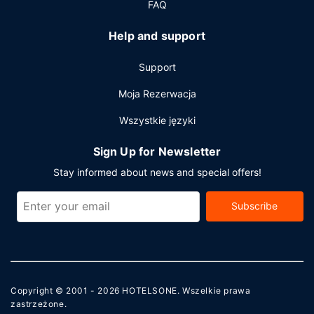
FAQ
mieście Columbus, hotel oferuje pomieszczenia
konferencyjne oraz 16 sale konferencyjne o łącznej
Help and support
powierzchni 1440 m kw. (15504 stopy kwadratowe).
Udogodnienia na miejscu to samodzielne parkowanie (za
Support
opłatą).
Moja Rezerwacja
Wszystkie języki
Sign Up for Newsletter
Stay informed about news and special offers!
Subscribe
Copyright © 2001 - 2026
HOTELSONE
. Wszelkie prawa
zastrzeżone.