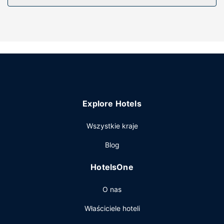
satelitarna — rozrywkę. Prywatna łazienka —
wyposażenie: markowe przybory toaletowe i suszarki do
włosów.
Udogodnienia w obiekcie
Dostępne udogodnienia rekreacyjne to całodobowa
siłownia, basen kryty oraz jacuzzi. Ten hotel oferuje takie
udogodnienia jak bezpłatny bezprzewodowy dostęp do
internetu, sklepy z pamiątkami i czasopismami i usługi
weselne.
Explore Hotels
Restauracja
Wszystkie kraje
Goście obiektu Hilton Columbus/Polaris mogą zjeść pyszny
posiłek w restauracji 17 Arrows Craft Kitchen. Zrelaksuj się
Blog
po całym dniu w barze/salonie klubowym. Śniadania pełne
są podawane w dni powszednie od 6:30 do 10:30, a w
HotelsOne
weekendy od 7 do 11 za opłatą.
Pozostałe udogodnienia
O nas
Udogodnienia biznesowe to bezpłatny przewodowy
Właściciele hoteli
dostęp do internetu, usługi pralni chemicznej oraz
recepcja całodobowa. Jeżeli planujesz spotkanie w