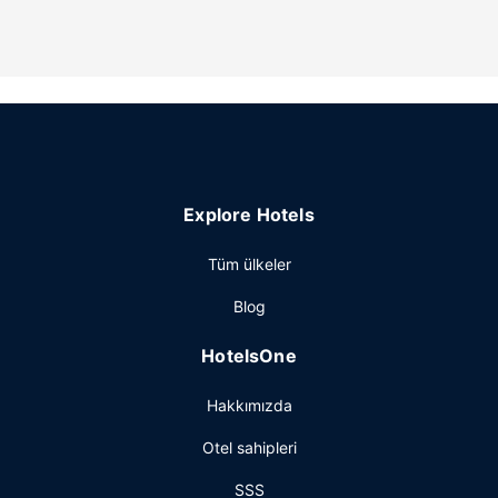
24 saat açık sağlık kulübü, kapalı havuz ve jakuzi dâhil
dinlenme olanaklarından yararlanmayı unutmayın. Bu
otelde ayrıca ücretsiz kablosuz İnternet, otelde hediyelik
eşya dükkânı/gazete standı ve düğün organizasyonu
hizmeti sunulmaktadır.
Restoran
17 Arrows Craft Kitchen, Hilton Columbus/Polaris
misafirlerine yemek servisi yapıyor. Oteldeki bar/oturma
Explore Hotels
salonu misafirlere içecek servisi yapıyor. Tam kahvaltı
servisi hafta içi 06.30 ve 10.30, hafta sonu 7 ve 11
Tüm ülkeler
arasında ücretli olarak yapılmaktadır.
Diğer güzellikler
Blog
Misafirler için ücretsiz kablolu İnternet, kuru temizleme/
HotelsOne
çamaşır yıkama servisi ve 24 saat açık resepsiyon
mevcuttur. Columbus bölgesinde bir etkinlik mi
Hakkımızda
planlıyorsunuz? Bu otel misafirlerimize 15504 ayak kare
alanda konferans alanı ve 16 toplantı odası sunmaktadır.
Otel sahipleri
(ücretli) otopark vardır.
SSS