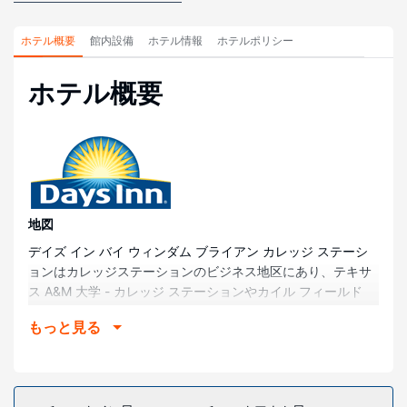
ホテル概要
館内設備
ホテル情報
ホテルポリシー
ホテル概要
地図
デイズ イン バイ ウィンダム ブライアン カレッジ ステーシ
ョンはカレッジステーションのビジネス地区にあり、テキサ
ス A&M 大学 - カレッジ ステーションやカイル フィールド
(スタジアム)まで車で 5 分かかからずに行けます。 このホテ
もっと見る
ルは、ビークリークパークまで 0.9 km、レモンツリーパーク
まで 1.3 km の場所にあります。
部屋
全部で 98 ある冷房完備の客室には冷蔵庫、電子レンジなど