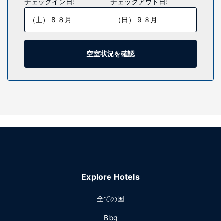
チェックイン日:
チェックアウト日:
が備わっており、ゆっくりおくつろぎいただけます。WiFi (無
（土） 8 ８月
（日） 9 ８月
料)をお使いいただけるほか、ケーブルの番組をご覧いただけ
ます。シャワー付き浴槽のある専用バスルームには、バスア
メニティ (無料)、ヘアドライヤーが備わっています。セーフ
ティボックス、デスクをご利用いただけ、ハウスキーピング
空室状況を確認
サービスは、毎日行われます。
施設
季節限定屋外プールなどのレクリエーション設備のほか、
WiFi (無料)、施設内のショップなどの設備をご利用いただけ
ます。このホテルでは、宴会場、自動販売機もご利用いただ
けます。
レストラン
無料の朝食のテイクアウトを毎日、6:00 ～ 9:00 までお召し
上がりいただけます。
Explore Hotels
その他の施設
ビジネスセンター、ロビーでの新聞サービス (無料)、ドライ
全ての国
クリーニング / ランドリー サービスをお使いいただけます。
Blog
カレッジステーションでのイベント開催には、このホテル の