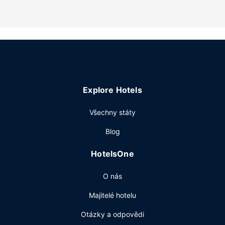
také venkovní bazén. Součástí vybavení jsou také
bezdrátový internet zdarma a barbecue grily.
Další vybavení
Hostům jsou k dispozici personál se znalostí několika
jazyků, úschova zavazadel a prádelna. Přímo v areálu je
hostům k dispozici samostatné parkování zdarma.
Explore Hotels
Všechny státy
Blog
HotelsOne
O nás
Majitelé hotelu
Otázky a odpovědi